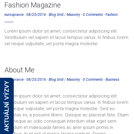
Fashion Magazine
eurospravce
-
08/25/2016
-
Blog Grid
/
Masonry
-
0 Comments
-
Fashion
Lorem ipsum dolor sit amet, consectetur adipiscing elit.
Vestibulum vel sapien et lacus tempus varius. In finibus lorem
vel neque vulputate, vel porta magna molestie.
About Me
eurospravce
-
08/25/2016
-
Blog Grid
/
Masonry
-
0 Comments
-
Business
AKTUÁLNÍ VÝZVY
Lorem ipsum dolor sit amet, consectetur adipiscing elit.
Vestibulum vel sapien et lacus tempus varius. In finibus lorem
vel neque vulputate, vel porta magna molestie. Sed eu
egestas ex, a posuere libero. Quisque ac placerat felis. Etiam
non neque ac odio consequat interdum vitae eget sem.
Interdum et malesuada fames ac ante ipsum primis in
faucibus. In et est ut metus lacinia pretium. Donec