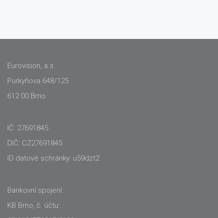
Eurovision, a.s.
Purkyňova 648/125
612 00 Brno
IČ: 27691845
DIČ: CZ27691845
ID datové schránky: u59dzt2
Bankovní spojení:
KB Brno, č. účtu: