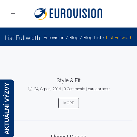
Toggle
navigation
List Fullwidth
Eurovision
Blog
Blog List
List Fullwidth
Style & Fit
AKTUÁLNÍ VÝZVY
24, Srpen, 2016
|
0 Comments
|
eurospravce
MORE
Elegant Design