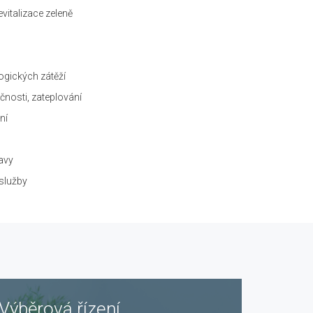
evitalizace zeleně
ogických zátěží
čnosti, zateplování
ní
ravy
 služby
Výběrová řízení