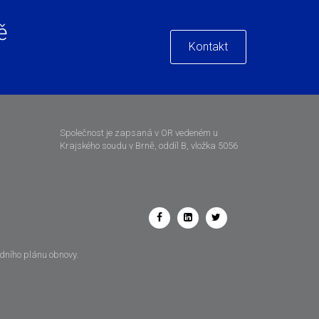
ě
Kontakt
Společnost je zapsaná v OR vedeném u
Krajského soudu v Brně, oddíl B, vložka 5056
odního plánu obnovy.