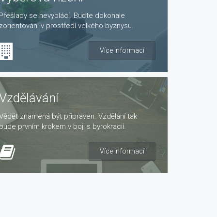
Přešlapy se nevyplácí. Buďte dokonale
zorientováni v prostředí velkého byznysu.
Více informací
Vzdělávání
Vědět znamená být připraven. Vzdělání tak
bude prvním krokem v boji s byrokracií.
Více informací