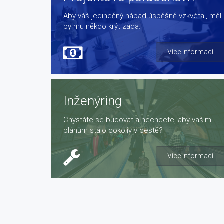
Aby váš jedinečný nápad úspěšně vzkvétal, měl
by mu někdo krýt záda.
Více informací
Inženýring
Chystáte se budovat a nechcete, aby vašim
plánům stálo cokoliv v cestě?
Více informací