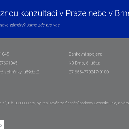
aznou konzultaci v Praze nebo v Brn
vojové záměry? Jsme zde pro vás.
91845
Bankovní spojení:
27691845
KB Brno, č. účtu:
vé schránky: u59dzt2
27-6654770247/0100
.“, r. č. 0380000725, byl realizován za finanční podpory Evropské unie, z Nár