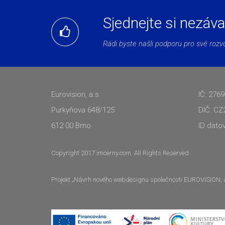
Sjednejte si nezáv
Rádi byste našli podporu pro své roz
Eurovision, a.s.
IČ: 276
Purkyňova 648/125
DIČ: CZ
612 00 Brno
ID dato
Copyright 2017 imcerny.com All Rights Reserved
Projekt „Návrh nového webdesignu společnosti EUROVISION, a.s