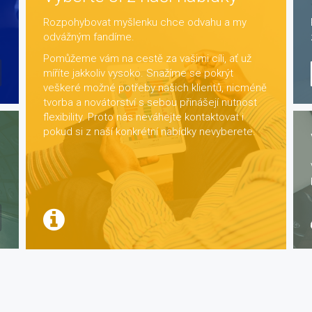
Rozpohybovat myšlenku chce odvahu a my
odvážným fandíme.
Pomůžeme vám na cestě za vašimi cíli, ať už
míříte jakkoliv vysoko. Snažíme se pokrýt
veškeré možné potřeby našich klientů, nicméně
tvorba a novátorství s sebou přinášejí nutnost
flexibility. Proto nás neváhejte kontaktovat i
pokud si z naší konkrétní nabídky nevyberete.