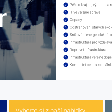
Péče o krajinu, výsadba a r
r
IT ve veřejné správě
Odpady
Odstraňování starých ekol
Snižování energetické náro
Infrastruktura pro vzdělává
Dopravní infrastruktura
Infrastruktura veřejné dop
Komunitní centra, sociální
Vyberte si z naší nabídky