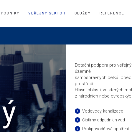
PODNIKY
VEŘEJNÝ SEKTOR
SLUŽBY
REFERENCE
Dotační podpora pro veřejný s
územně
samosprávných celků. Obecným
prostředí.
Hlavní oblasti, ve kterých mo
z národních nebo evropských
ný
Vodovody, kanalizace
Čistírny odpadních vod
Protipovodňová opatření