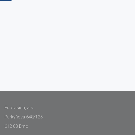
Eurovision, a.s.
Purkyňova 648/125
612 00 Brno