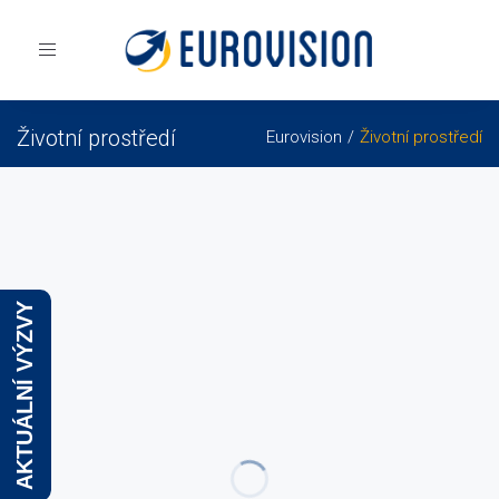
Toggle
navigation
Životní prostředí
Eurovision
Životní prostředí
AKTUÁLNÍ VÝZVY