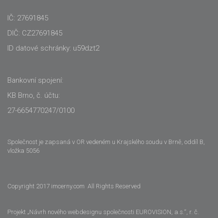
IČ: 27691845
DIČ: CZ27691845
ID datové schránky: u59dzt2
Bankovní spojení:
KB Brno, č. účtu:
27-6654770247/0100
Společnost je zapsaná v OR vedeném u Krajského soudu v Brně, oddíl B,
vložka 5056
Copyright 2017 imcerny.com All Rights Reserved
Projekt „Návrh nového webdesignu společnosti EUROVISION, a.s.“, r. č.