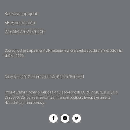
Bankovní spojení:
KB Brno, č. účtu:
27-6654770247/0100
Společnost je zapsaná v OR vedeném u Krajského soudu v Brně, oddíl B,
vložka 5056
Copyright 2017 imcerny.com All Rights Reserved
Projekt „Návrh nového webdesignu společnosti EUROVISION, a.s.“, r. č.
0380000725, byl realizován za finanční podpory Evropské unie, z
Národního plánu obnovy.