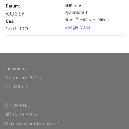
RHK Brno
Datum:
Výstaviště 1
8.10.2018
Brno
,
Česká republika
+
Čas:
Google Mapa
15:00 - 19:00
Eurovision, a.s.
Purkyňova 648/125
612 00 Brno
IČ: 27691845
DIČ: CZ27691845
ID datové schránky: u59dzt2