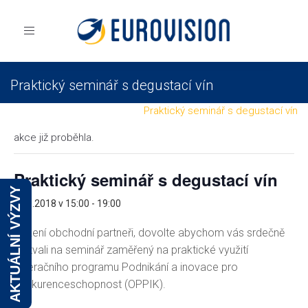
Toggle
navigation
Praktický seminář s degustací vín
Eurovision
Praktický seminář s degustací vín
akce již proběhla.
Praktický seminář s degustací vín
AKTUÁLNÍ VÝZVY
8.10.2018 v 15:00
-
19:00
Vážení obchodní partneři, dovolte abychom vás srdečně
pozvali na seminář zaměřený na praktické využití
Operačního programu Podnikání a inovace pro
konkurenceschopnost (OPPIK).