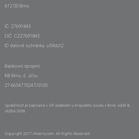
612 00 Brno
IČ: 27691845
DIČ: CZ27691845
ID datové schránky: u59dzt2
Bankovní spojení:
KB Brno, č. účtu:
27-6654770247/0100
Společnost je zapsaná v OR vedeném u Krajského soudu v Brně, oddíl B,
vložka 5056
Copyright 2017 imcerny.com All Rights Reserved