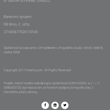
ID datové schránky: u59dzt2
Bankovní spojení:
KB Brno, č. účtu:
27-6654770247/0100
Společnost je zapsaná v OR vedeném u Krajského soudu v Brně, oddíl B,
vložka 5056
Copyright 2017 imcerny.com All Rights Reserved
Projekt „Návrh nového webdesignu společnosti EUROVISION, a.s.“, r. č.
0380000725, byl realizován za finanční podpory Evropské unie, z
Národního plánu obnovy.