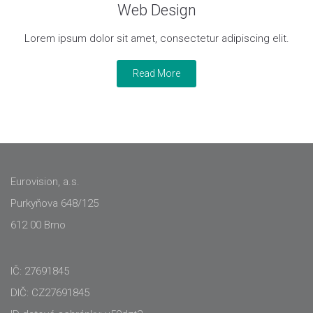
Web Design
Lorem ipsum dolor sit amet, consectetur adipiscing elit.
Read More
Eurovision, a.s.
Purkyňova 648/125
612 00 Brno
IČ: 27691845
DIČ: CZ27691845