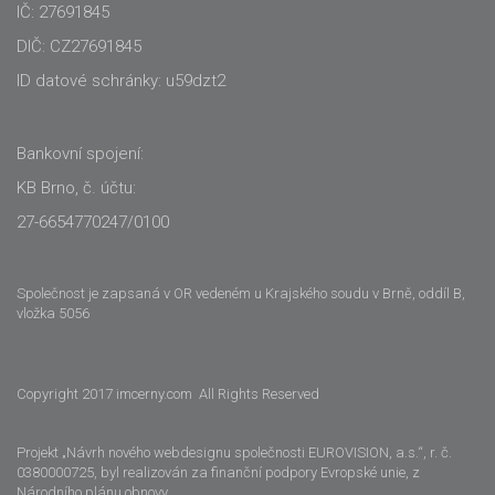
IČ: 27691845
DIČ: CZ27691845
ID datové schránky: u59dzt2
Bankovní spojení:
KB Brno, č. účtu:
27-6654770247/0100
Společnost je zapsaná v OR vedeném u Krajského soudu v Brně, oddíl B,
vložka 5056
Copyright 2017 imcerny.com All Rights Reserved
Projekt „Návrh nového webdesignu společnosti EUROVISION, a.s.“, r. č.
0380000725, byl realizován za finanční podpory Evropské unie, z
Národního plánu obnovy.