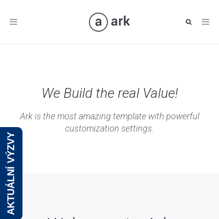
Toggle
navigation
We Build the real Value!
Ark is the most amazing template with powerful
customization settings.
AKTUÁLNÍ VÝZVY