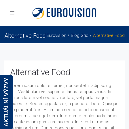
Toggle
navigation
Alternative Food
Eurovision
Blog Grid
Alternative Food
Alternative Food
AKTUÁLNÍ VÝZVY
Lorem ipsum dolor sit amet, consectetur adipiscing
elit. Vestibulum vel sapien et lacus tempus varius. In
finibus lorem vel neque vulputate, vel porta magna
molestie. Sed eu egestas ex, a posuere libero. Quisque
ac placerat felis. Etiam non neque ac odio consequat
interdum vitae eget sem. Interdum et malesuada fames
ac ante ipsum primis in faucibus. In et est ut metus
lacinia pretium. Donec consequat, ligula eget suscipit