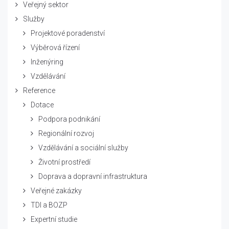
Veřejný sektor
Služby
Projektové poradenství
Výběrová řízení
Inženýring
Vzdělávání
Reference
Dotace
Podpora podnikání
Regionální rozvoj
Vzdělávání a sociální služby
Životní prostředí
Doprava a dopravní infrastruktura
Veřejné zakázky
TDI a BOZP
Expertní studie