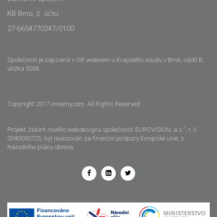
KB Brno, č. účtu:
27-6654770247/0100
Společnost je zapsaná v OR vedeném u Krajského soudu v Brně, oddíl B,
vložka 5056
Copyright 2017 imcerny.com All Rights Reserved
Projekt „Návrh nového webdesignu společnosti EUROVISION, a.s.“, r. č.
0380000725, byl realizován za finanční podpory Evropské unie, z
Národního plánu obnovy.