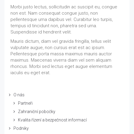
Morbi justo lectus, sollicitudin ac suscipit eu, congue
non est. Nam consequat congue justo, non
pellentesque urna dapibus vel. Curabitur leo turpis,
tempus id tincidunt non, pharetra sed urna.
Suspendisse id hendrerit velit.
Mauris dictum, diam vel gravida fringilla, tellus velit
vulputate augue, non cursus erat est ac ipsum.
Pellentesque porta massa maximus mauris auctor
maximus. Maecenas viverra diam vel sem aliquam
rhoncus. Morbi sed lectus eget augue elementum
iaculis eu eget erat.
O nás
Partneři
Zahraniční pobočky
Kvalita řízení a bezpečnost informací
Podniky