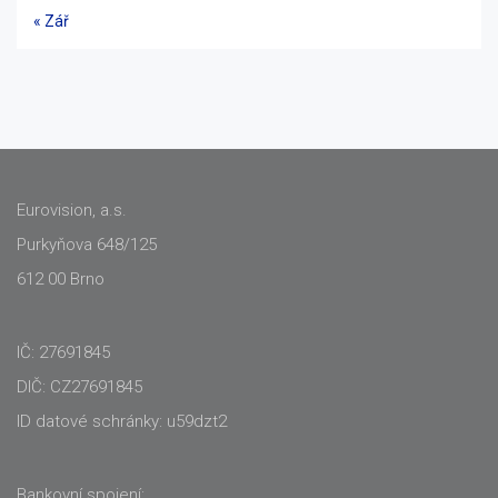
« Zář
Eurovision, a.s.
Purkyňova 648/125
612 00 Brno
IČ: 27691845
DIČ: CZ27691845
ID datové schránky: u59dzt2
Bankovní spojení: