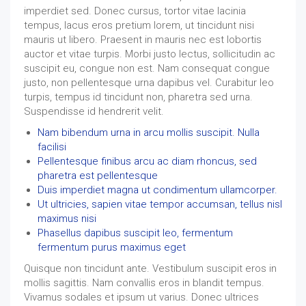
imperdiet sed. Donec cursus, tortor vitae lacinia
tempus, lacus eros pretium lorem, ut tincidunt nisi
mauris ut libero. Praesent in mauris nec est lobortis
auctor et vitae turpis. Morbi justo lectus, sollicitudin ac
suscipit eu, congue non est. Nam consequat congue
justo, non pellentesque urna dapibus vel. Curabitur leo
turpis, tempus id tincidunt non, pharetra sed urna.
Suspendisse id hendrerit velit.
Nam bibendum urna in arcu mollis suscipit. Nulla
facilisi
Pellentesque finibus arcu ac diam rhoncus, sed
pharetra est pellentesque
Duis imperdiet magna ut condimentum ullamcorper.
Ut ultricies, sapien vitae tempor accumsan, tellus nisl
maximus nisi
Phasellus dapibus suscipit leo, fermentum
fermentum purus maximus eget
Quisque non tincidunt ante. Vestibulum suscipit eros in
mollis sagittis. Nam convallis eros in blandit tempus.
Vivamus sodales et ipsum ut varius. Donec ultrices