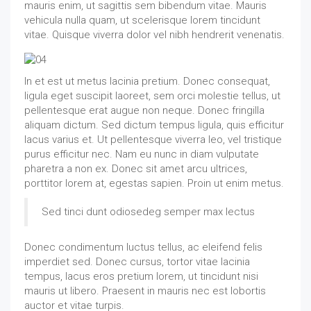
mauris enim, ut sagittis sem bibendum vitae. Mauris
vehicula nulla quam, ut scelerisque lorem tincidunt
vitae. Quisque viverra dolor vel nibh hendrerit venenatis.
In et est ut metus lacinia pretium. Donec consequat,
ligula eget suscipit laoreet, sem orci molestie tellus, ut
pellentesque erat augue non neque. Donec fringilla
aliquam dictum. Sed dictum tempus ligula, quis efficitur
lacus varius et. Ut pellentesque viverra leo, vel tristique
purus efficitur nec. Nam eu nunc in diam vulputate
pharetra a non ex. Donec sit amet arcu ultrices,
porttitor lorem at, egestas sapien. Proin ut enim metus.
Sed tinci dunt odiosedeg semper max lectus
Donec condimentum luctus tellus, ac eleifend felis
imperdiet sed. Donec cursus, tortor vitae lacinia
tempus, lacus eros pretium lorem, ut tincidunt nisi
mauris ut libero. Praesent in mauris nec est lobortis
auctor et vitae turpis.