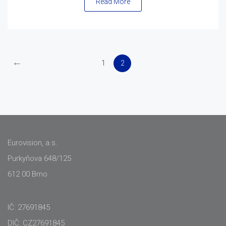
Read More
←
1
2
Eurovision, a.s.
Purkyňova 648/125
612 00 Brno
IČ: 27691845
DIČ: CZ27691845