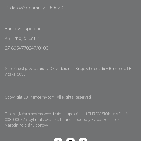
ID datové schránky: u59dzt2
Bankovní spojení:
KB Brno, č. účtu:
27-6654770247/0100
Společnost je zapsaná v OR vedeném u Krajského soudu v Brně, oddíl B,
vložka 5056
Copyright 2017 imcerny.com All Rights Reserved
Projekt „Návrh nového webdesignu společnosti EUROVISION, a.s.“, r. č.
0380000725, byl realizován za finanční podpory Evropské unie, z
Národního plánu obnovy.