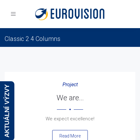
Toggle
navigation
Classic 2 4 Columns
Eurovision
Blog
Blog Classic 2
Classic 2 4 Columns
Project
AKTUÁLNÍ VÝZVY
We are…
We expect excellence!
Read More