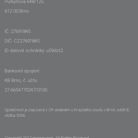
Purkyňova 648/125
612 00 Brno
IČ: 27691845
DIČ: CZ27691845
ID datové schránky: u59dzt2
Bankovní spojení:
KB Brno, č. účtu:
27-6654770247/0100
Společnost je zapsaná v OR vedeném u Krajského soudu v Brně, oddíl B,
vložka 5056
Copyright 2017 imcerny.com All Rights Reserved