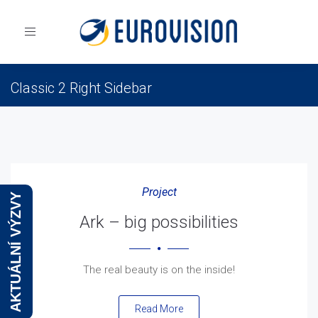
Toggle
navigation
Classic 2 Right Sidebar
Eurovision
Blog
Blog Classic 2
Classic 2 Right Sidebar
Project
AKTUÁLNÍ VÝZVY
Ark – big possibilities
The real beauty is on the inside!
Read More