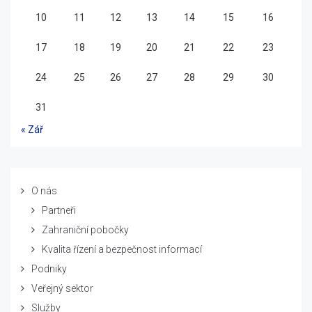
10
11
12
13
14
15
16
17
18
19
20
21
22
23
24
25
26
27
28
29
30
31
« Zář
O nás
Partneři
Zahraniční pobočky
Kvalita řízení a bezpečnost informací
Podniky
Veřejný sektor
Služby