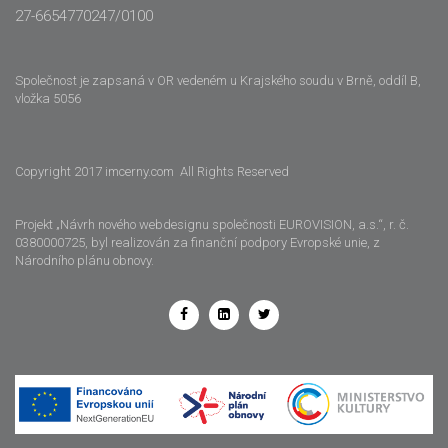
27-6654770247/0100
Společnost je zapsaná v OR vedeném u Krajského soudu v Brně, oddíl B,
vložka 5056
Copyright 2017 imcerny.com All Rights Reserved
Projekt „Návrh nového webdesignu společnosti EUROVISION, a.s.“, r. č.
0380000725, byl realizován za finanční podpory Evropské unie, z
Národního plánu obnovy.