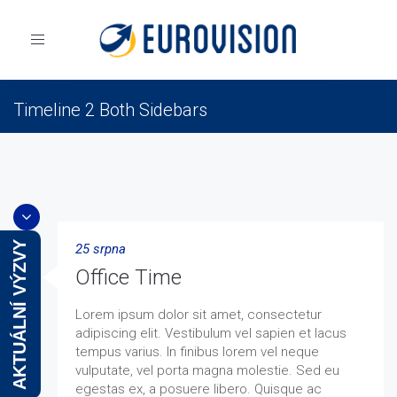
Toggle
navigation
Timeline 2 Both Sidebars
Eurovision
Blog
Blog Timeline 2
Timeline 2 Both Sidebars
AKTUÁLNÍ VÝZVY
25 srpna
Office Time
Lorem ipsum dolor sit amet, consectetur
adipiscing elit. Vestibulum vel sapien et lacus
tempus varius. In finibus lorem vel neque
vulputate, vel porta magna molestie. Sed eu
egestas ex, a posuere libero. Quisque ac