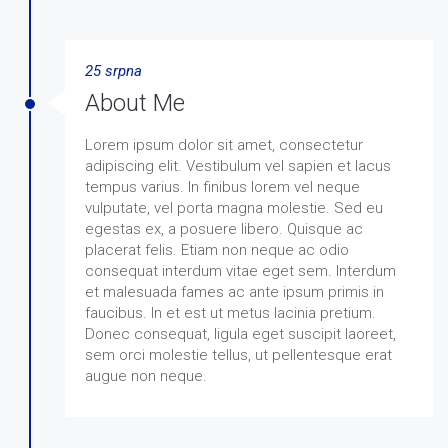
25 srpna
About Me
Lorem ipsum dolor sit amet, consectetur
adipiscing elit. Vestibulum vel sapien et lacus
tempus varius. In finibus lorem vel neque
vulputate, vel porta magna molestie. Sed eu
egestas ex, a posuere libero. Quisque ac
placerat felis. Etiam non neque ac odio
consequat interdum vitae eget sem. Interdum
et malesuada fames ac ante ipsum primis in
faucibus. In et est ut metus lacinia pretium.
Donec consequat, ligula eget suscipit laoreet,
sem orci molestie tellus, ut pellentesque erat
augue non neque.