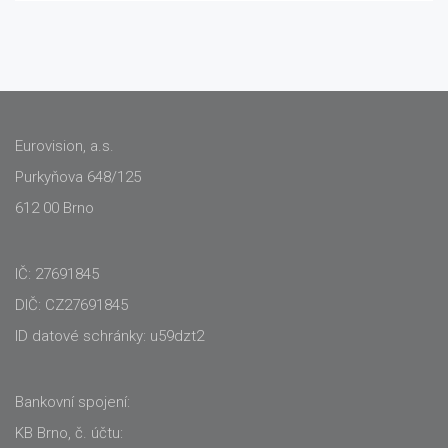
Eurovision, a.s.
Purkyňova 648/125
612 00 Brno
IČ: 27691845
DIČ: CZ27691845
ID datové schránky: u59dzt2
Bankovní spojení:
KB Brno, č. účtu: