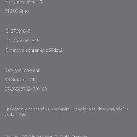
Purkyňova 648/125
612 00 Brno
IČ: 27691845
DIČ: CZ27691845
ID datové schránky: u59dzt2
Bankovní spojení:
KB Brno, č. účtu:
27-6654770247/0100
Společnost je zapsaná v OR vedeném u Krajského soudu v Brně, oddíl B,
vložka 5056
Copyright 2017 imcerny.com All Rights Reserved