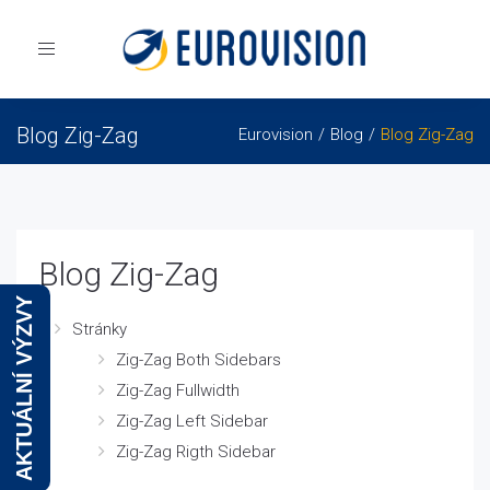
Toggle
navigation
Blog Zig-Zag
Eurovision
Blog
Blog Zig-Zag
Blog Zig-Zag
AKTUÁLNÍ VÝZVY
Stránky
Zig-Zag Both Sidebars
Zig-Zag Fullwidth
Zig-Zag Left Sidebar
Zig-Zag Rigth Sidebar