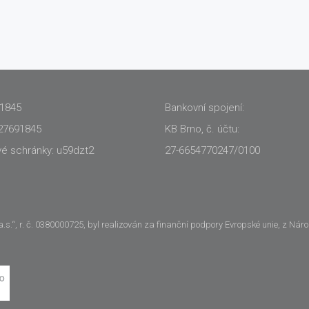
91845
Bankovní spojení:
27691845
KB Brno, č. účtu:
vé schránky: u59dzt2
27-6654770247/0100
.“, r. č. 0380000725, byl realizován za finanční podpory Evropské unie, z Nár