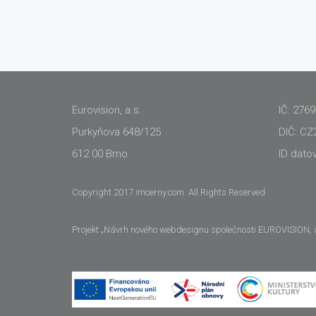
Eurovision, a.s.
IČ: 276
Purkyňova 648/125
DIČ: CZ
612 00 Brno
ID dato
Copyright 2017 imcerny.com All Rights Reserved
Projekt „Návrh nového webdesignu společnosti EUROVISION, a.s