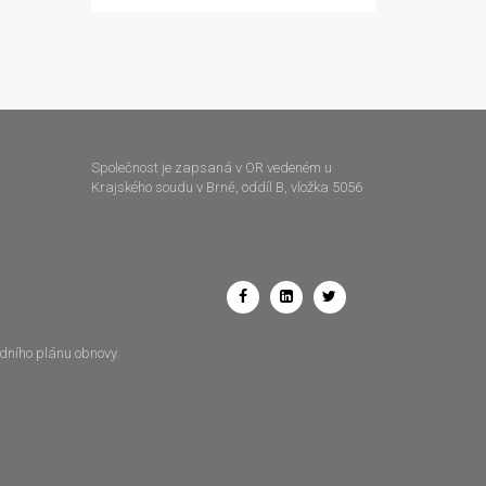
Společnost je zapsaná v OR vedeném u
Krajského soudu v Brně, oddíl B, vložka 5056
odního plánu obnovy.