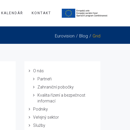
KALENDÁŘ
KONTAKT
Eurovision
Blog
Grid
O nás
Partneři
Zahraniční pobočky
Kvalita řízení a bezpečnost
informací
Podniky
Veřejný sektor
Služby