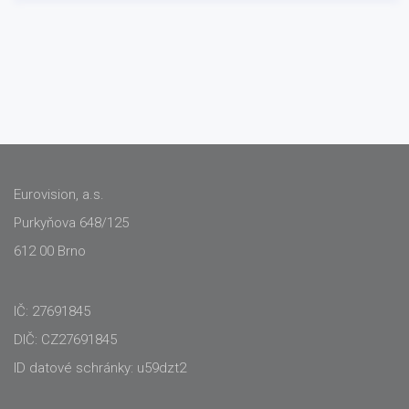
Eurovision, a.s.
Purkyňova 648/125
612 00 Brno
IČ: 27691845
DIČ: CZ27691845
ID datové schránky: u59dzt2