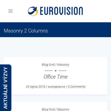
Toggle
navigation
Masonry 2 Columns
Eurovision
Blog
Masonry
Masonry 2 Columns
Blog Grid
/
Masonry
AKTUÁLNÍ VÝZVY
Office Time
25 srpna 2016
/
eurospravce
/
0 Comments
Blog Grid
/
Masonry