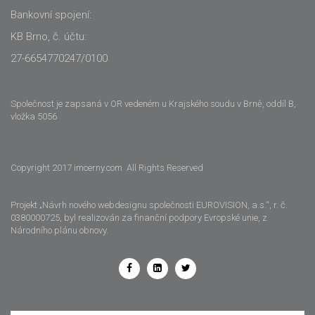
Bankovní spojení:
KB Brno, č. účtu:
27-6654770247/0100
Společnost je zapsaná v OR vedeném u Krajského soudu v Brně, oddíl B,
vložka 5056
Copyright 2017 imcerny.com All Rights Reserved
Projekt „Návrh nového webdesignu společnosti EUROVISION, a.s.“, r. č.
0380000725, byl realizován za finanční podpory Evropské unie, z
Národního plánu obnovy.