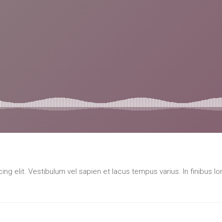
ng elit. Vestibulum vel sapien et lacus tempus varius. In finibus l