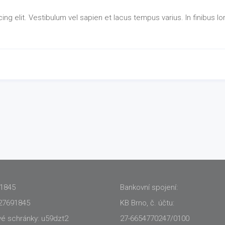
ng elit. Vestibulum vel sapien et lacus tempus varius. In finibus l
91845
Bankovní spojení:
27691845
KB Brno, č. účtu:
vé schránky: u59dzt2
27-6654770247/0100