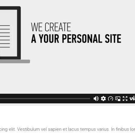
ng elit. Vestibulum vel sapien et lacus tempus varius. In finibus l