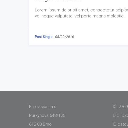
Lorem ipsum dolor sit amet, consectetur adipisci
vel neque vulputate, vel porta magna molestie.
Post Single
-
08/20/2016
Eurovision, a.s.
IČ: 276
Purkyňova 648/125
DIČ: CZ
612 00 Brno
ID dato