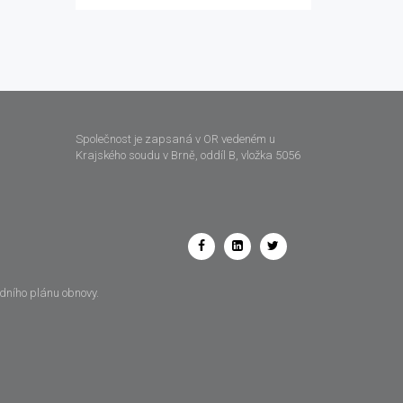
Společnost je zapsaná v OR vedeném u
Krajského soudu v Brně, oddíl B, vložka 5056
odního plánu obnovy.