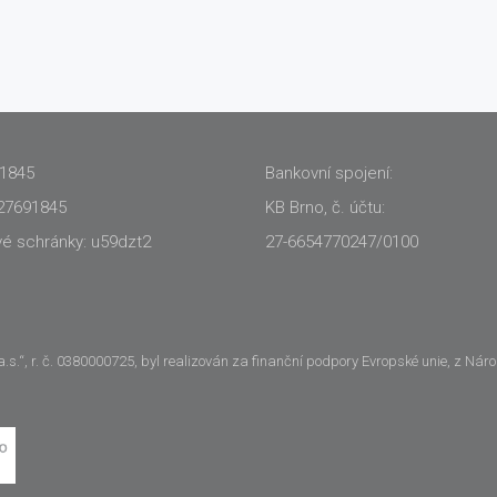
91845
Bankovní spojení:
27691845
KB Brno, č. účtu:
vé schránky: u59dzt2
27-6654770247/0100
.“, r. č. 0380000725, byl realizován za finanční podpory Evropské unie, z Nár