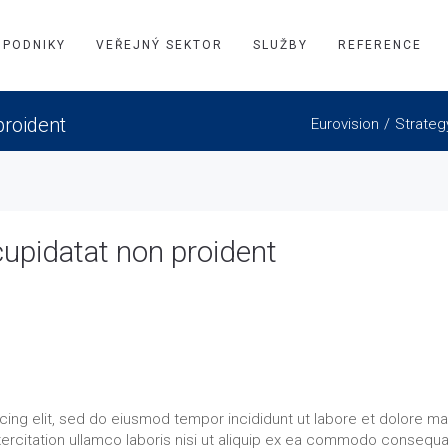
PODNIKY
VEŘEJNÝ SEKTOR
SLUŽBY
REFERENCE
proident
Eurovision
Strateg
cupidatat non proident
cing elit, sed do eiusmod tempor incididunt ut labore et dolore m
xercitation ullamco laboris nisi ut aliquip ex ea commodo consequa