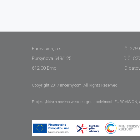
Eurovision, a.s.
IČ: 276
Purkyňova 648/125
DIČ: CZ
612 00 Brno
ID dato
Copyright 2017 imcerny.com All Rights Reserved
Projekt „Návrh nového webdesignu společnosti EUROVISION, a.s