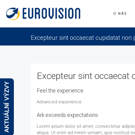
O NÁS
Excepteur sint occaecat cupidatat non 
Excepteur sint occaecat 
AKTUÁLNÍ VÝZVY
Feel the experience
Advanced experience
Ark exceeds expectations
Lorem ipsum dolor sit amet, consectetur adipisi
aliqua. Ut enim ad minim veniam, quis nostrud e