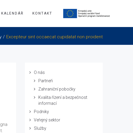
KALENDÁŘ
KONTAKT
y
Excepteur sint occaecat cupidatat non proident
O nás
Partneři
Zahraniční pobočky
Kvalita řízení a bezpečnost
informací
Podniky
Veřejný sektor
agna
Služby
t.