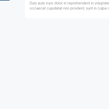
Duis aute irure dolor in reprehenderit in voluptate
occaecat cupidatat non proident, sunt in culpa q