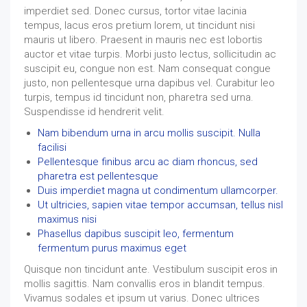
imperdiet sed. Donec cursus, tortor vitae lacinia
tempus, lacus eros pretium lorem, ut tincidunt nisi
mauris ut libero. Praesent in mauris nec est lobortis
auctor et vitae turpis. Morbi justo lectus, sollicitudin ac
suscipit eu, congue non est. Nam consequat congue
justo, non pellentesque urna dapibus vel. Curabitur leo
turpis, tempus id tincidunt non, pharetra sed urna.
Suspendisse id hendrerit velit.
Nam bibendum urna in arcu mollis suscipit. Nulla
facilisi
Pellentesque finibus arcu ac diam rhoncus, sed
pharetra est pellentesque
Duis imperdiet magna ut condimentum ullamcorper.
Ut ultricies, sapien vitae tempor accumsan, tellus nisl
maximus nisi
Phasellus dapibus suscipit leo, fermentum
fermentum purus maximus eget
Quisque non tincidunt ante. Vestibulum suscipit eros in
mollis sagittis. Nam convallis eros in blandit tempus.
Vivamus sodales et ipsum ut varius. Donec ultrices