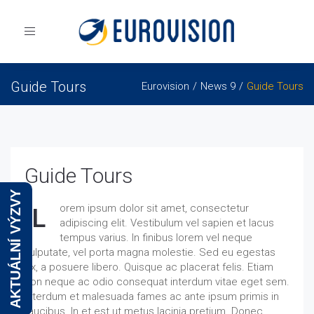
Toggle
navigation
Guide Tours
Eurovision
News 9
Guide Tours
Guide Tours
AKTUÁLNÍ VÝZVY
orem ipsum dolor sit amet, consectetur
L
adipiscing elit. Vestibulum vel sapien et lacus
tempus varius. In finibus lorem vel neque
vulputate, vel porta magna molestie. Sed eu egestas
ex, a posuere libero. Quisque ac placerat felis. Etiam
non neque ac odio consequat interdum vitae eget sem.
Interdum et malesuada fames ac ante ipsum primis in
faucibus. In et est ut metus lacinia pretium. Donec