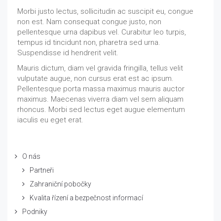
Morbi justo lectus, sollicitudin ac suscipit eu, congue
non est. Nam consequat congue justo, non
pellentesque urna dapibus vel. Curabitur leo turpis,
tempus id tincidunt non, pharetra sed urna.
Suspendisse id hendrerit velit.
Mauris dictum, diam vel gravida fringilla, tellus velit
vulputate augue, non cursus erat est ac ipsum.
Pellentesque porta massa maximus mauris auctor
maximus. Maecenas viverra diam vel sem aliquam
rhoncus. Morbi sed lectus eget augue elementum
iaculis eu eget erat.
O nás
Partneři
Zahraniční pobočky
Kvalita řízení a bezpečnost informací
Podniky