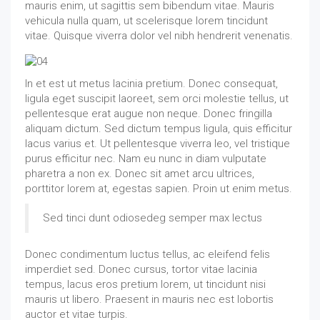
mauris enim, ut sagittis sem bibendum vitae. Mauris
vehicula nulla quam, ut scelerisque lorem tincidunt
vitae. Quisque viverra dolor vel nibh hendrerit venenatis.
In et est ut metus lacinia pretium. Donec consequat,
ligula eget suscipit laoreet, sem orci molestie tellus, ut
pellentesque erat augue non neque. Donec fringilla
aliquam dictum. Sed dictum tempus ligula, quis efficitur
lacus varius et. Ut pellentesque viverra leo, vel tristique
purus efficitur nec. Nam eu nunc in diam vulputate
pharetra a non ex. Donec sit amet arcu ultrices,
porttitor lorem at, egestas sapien. Proin ut enim metus.
Sed tinci dunt odiosedeg semper max lectus
Donec condimentum luctus tellus, ac eleifend felis
imperdiet sed. Donec cursus, tortor vitae lacinia
tempus, lacus eros pretium lorem, ut tincidunt nisi
mauris ut libero. Praesent in mauris nec est lobortis
auctor et vitae turpis.