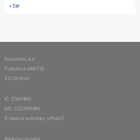
« Zář
Eurovision, a.s.
Purkyňova 648/125
612 00 Brno
IČ: 27691845
DIČ: CZ27691845
ID datové schránky: u59dzt2
Bankovní spojení: