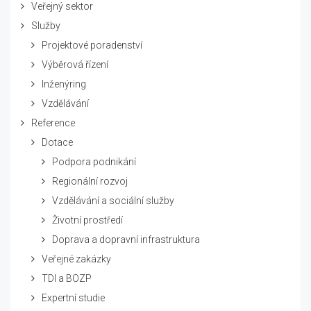
Veřejný sektor
Služby
Projektové poradenství
Výběrová řízení
Inženýring
Vzdělávání
Reference
Dotace
Podpora podnikání
Regionální rozvoj
Vzdělávání a sociální služby
Životní prostředí
Doprava a dopravní infrastruktura
Veřejné zakázky
TDI a BOZP
Expertní studie