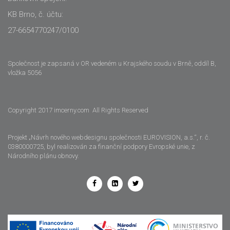
KB Brno, č. účtu:
27-6654770247/0100
Společnost je zapsaná v OR vedeném u Krajského soudu v Brně, oddíl B,
vložka 5056
Copyright 2017 imcerny.com All Rights Reserved
Projekt „Návrh nového webdesignu společnosti EUROVISION, a.s.“, r. č.
0380000725, byl realizován za finanční podpory Evropské unie, z
Národního plánu obnovy.