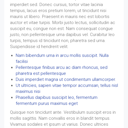
imperdiet sed. Donec cursus, tortor vitae lacinia
tempus, lacus eros pretium lorem, ut tincidunt nisi
mauris ut libero. Praesent in mauris nec est lobortis
auctor et vitae turpis. Morbi justo lectus, sollicitudin ac
suscipit eu, congue non est. Nam consequat congue
justo, non pellentesque urna dapibus vel. Curabitur leo
turpis, tempus id tincidunt non, pharetra sed urna.
Suspendisse id hendrerit velit.
Nam bibendum urna in arcu mollis suscipit. Nulla
facilisi
Pellentesque finibus arcu ac diam rhoncus, sed
pharetra est pellentesque
Duis imperdiet magna ut condimentum ullamcorper.
Ut ultricies, sapien vitae tempor accumsan, tellus nisl
maximus nisi
Phasellus dapibus suscipit leo, fermentum
fermentum purus maximus eget
Quisque non tincidunt ante. Vestibulum suscipit eros in
mollis sagittis. Nam convallis eros in blandit tempus.
Vivamus sodales et ipsum ut varius. Donec ultrices