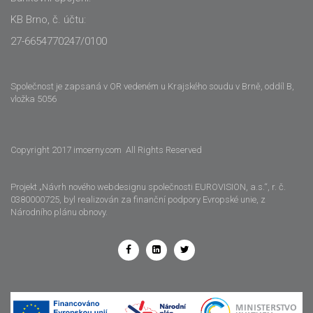
KB Brno, č. účtu:
27-6654770247/0100
Společnost je zapsaná v OR vedeném u Krajského soudu v Brně, oddíl B,
vložka 5056
Copyright 2017 imcerny.com All Rights Reserved
Projekt „Návrh nového webdesignu společnosti EUROVISION, a.s.“, r. č.
0380000725, byl realizován za finanční podpory Evropské unie, z
Národního plánu obnovy.