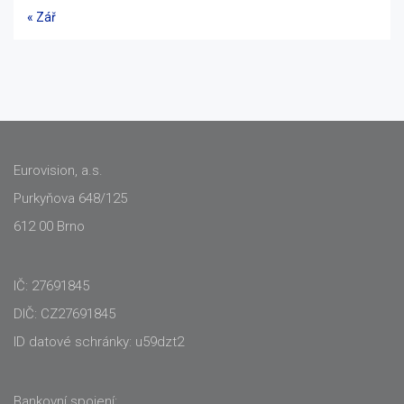
« Zář
Eurovision, a.s.
Purkyňova 648/125
612 00 Brno
IČ: 27691845
DIČ: CZ27691845
ID datové schránky: u59dzt2
Bankovní spojení: