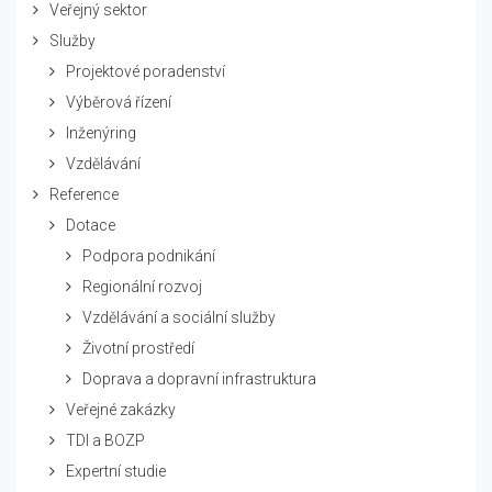
Veřejný sektor
Služby
Projektové poradenství
Výběrová řízení
Inženýring
Vzdělávání
Reference
Dotace
Podpora podnikání
Regionální rozvoj
Vzdělávání a sociální služby
Životní prostředí
Doprava a dopravní infrastruktura
Veřejné zakázky
TDI a BOZP
Expertní studie