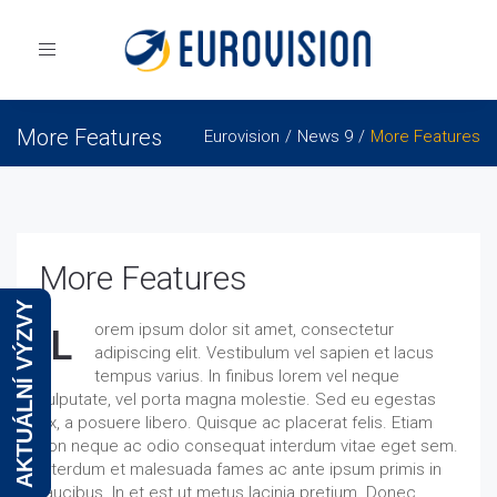
Toggle
navigation
More Features
Eurovision
News 9
More Features
More Features
AKTUÁLNÍ VÝZVY
orem ipsum dolor sit amet, consectetur
L
adipiscing elit. Vestibulum vel sapien et lacus
tempus varius. In finibus lorem vel neque
vulputate, vel porta magna molestie. Sed eu egestas
ex, a posuere libero. Quisque ac placerat felis. Etiam
non neque ac odio consequat interdum vitae eget sem.
Interdum et malesuada fames ac ante ipsum primis in
faucibus. In et est ut metus lacinia pretium. Donec