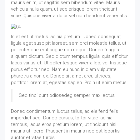
mauris enim, ut sagittis sem bibendum vitae. Mauris
vehicula nulla quam, ut scelerisque lorem tincidunt
vitae. Quisque viverra dolor vel nibh hendrerit venenatis.
In et est ut metus lacinia pretium. Donec consequat,
ligula eget suscipit laoreet, sem orci molestie tellus, ut
pellentesque erat augue non neque. Donec fringilla
aliquam dictum. Sed dictum tempus ligula, quis efficitur
lacus varius et. Ut pellentesque viverra leo, vel tristique
purus efficitur nec. Nam eu nunc in diam vulputate
pharetra a non ex. Donec sit amet arcu ultrices,
porttitor lorem at, egestas sapien. Proin ut enim metus.
Sed tinci dunt odiosedeg semper max lectus
Donec condimentum luctus tellus, ac eleifend felis
imperdiet sed. Donec cursus, tortor vitae lacinia
tempus, lacus eros pretium lorem, ut tincidunt nisi
mauris ut libero. Praesent in mauris nec est lobortis
auctor et vitae turpis.