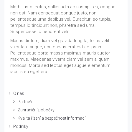
Morbi justo lectus, sollicitudin ac suscipit eu, congue
non est. Nam consequat congue justo, non
pellentesque urna dapibus vel. Curabitur leo turpis,
tempus id tincidunt non, pharetra sed urna.
Suspendisse id hendrerit velit.
Mauris dictum, diam vel gravida fringilla, tellus velit
vulputate augue, non cursus erat est ac ipsum.
Pellentesque porta massa maximus mauris auctor
maximus. Maecenas viverra diam vel sem aliquam
rhoncus. Morbi sed lectus eget augue elementum
iaculis eu eget erat.
O nás
Partneři
Zahraniční pobočky
Kvalita řízení a bezpečnost informací
Podniky