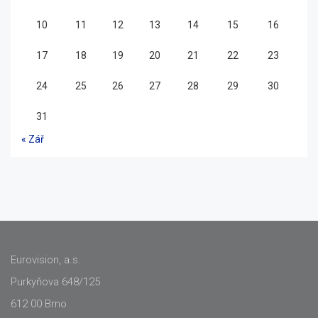
10
11
12
13
14
15
16
17
18
19
20
21
22
23
24
25
26
27
28
29
30
31
« Zář
Eurovision, a.s.
Purkyňova 648/125
612 00 Brno