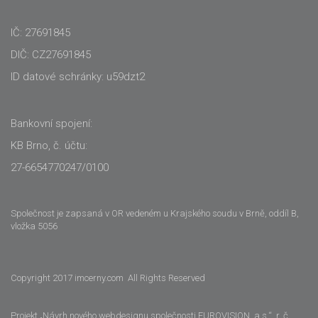
IČ: 27691845
DIČ: CZ27691845
ID datové schránky: u59dzt2
Bankovní spojení:
KB Brno, č. účtu:
27-6654770247/0100
Společnost je zapsaná v OR vedeném u Krajského soudu v Brně, oddíl B,
vložka 5056
Copyright 2017 imcerny.com All Rights Reserved
Projekt „Návrh nového webdesignu společnosti EUROVISION, a.s.“, r. č.