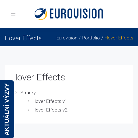
Toggle
navigation
Hover Effects
Eurovision
Portfolio
Hover Effects
Hover Effects
AKTUÁLNÍ VÝZVY
Stránky
Hover Effects v1
Hover Effects v2