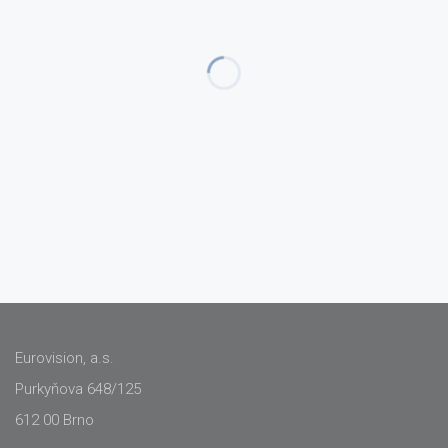
Eurovision, a.s.
Purkyňova 648/125
612 00 Brno