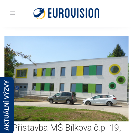
Toggle
navigation
AKTUÁLNÍ VÝZVY
Přístavba MŠ Bílkova č.p. 19,