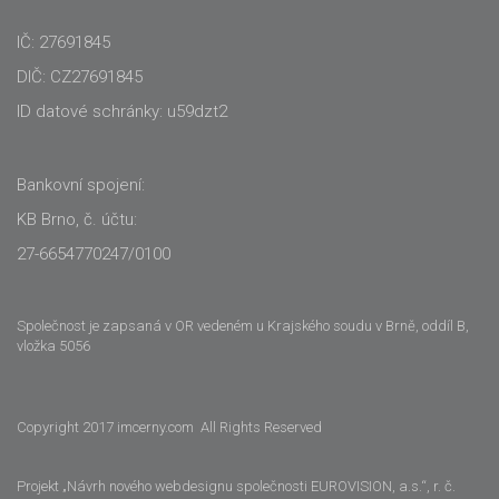
IČ: 27691845
DIČ: CZ27691845
ID datové schránky: u59dzt2
Bankovní spojení:
KB Brno, č. účtu:
27-6654770247/0100
Společnost je zapsaná v OR vedeném u Krajského soudu v Brně, oddíl B,
vložka 5056
Copyright 2017 imcerny.com All Rights Reserved
Projekt „Návrh nového webdesignu společnosti EUROVISION, a.s.“, r. č.