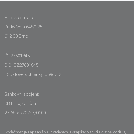
Eurovision, a.s.
Purkyňova 648/125
612 00 Brno
IČ: 27691845
DIČ: CZ27691845
ID datové schránky: u59dzt2
Bankovní spojení:
KB Brno, č. účtu:
27-6654770247/0100
Společnost je zapsaná v OR vedeném u Krajského soudu v Brně, oddíl B,