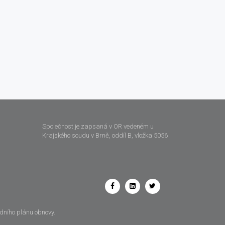
Společnost je zapsaná v OR vedeném u
Krajského soudu v Brně, oddíl B, vložka 5056
odního plánu obnovy.