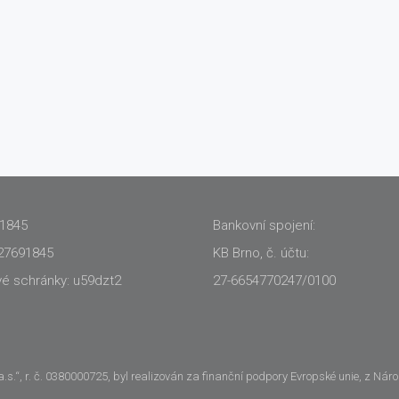
91845
Bankovní spojení:
27691845
KB Brno, č. účtu:
vé schránky: u59dzt2
27-6654770247/0100
.“, r. č. 0380000725, byl realizován za finanční podpory Evropské unie, z Nár