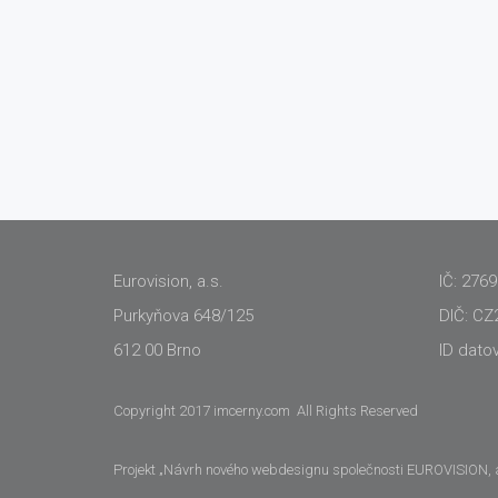
Eurovision, a.s.
IČ: 276
Purkyňova 648/125
DIČ: CZ
612 00 Brno
ID dato
Copyright 2017 imcerny.com All Rights Reserved
Projekt „Návrh nového webdesignu společnosti EUROVISION, a.s