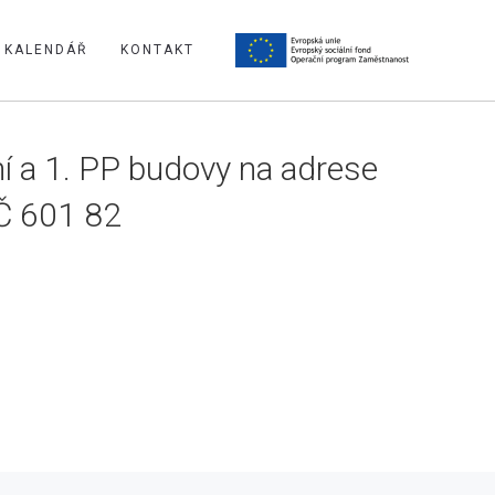
KALENDÁŘ
KONTAKT
í a 1. PP budovy na adrese
SČ 601 82