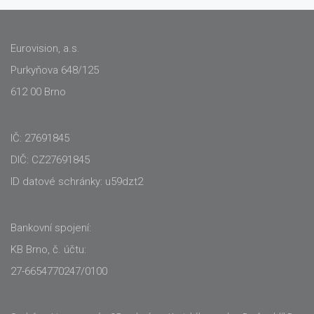
Eurovision, a.s.
Purkyňova 648/125
612 00 Brno
IČ: 27691845
DIČ: CZ27691845
ID datové schránky: u59dzt2
Bankovní spojení:
KB Brno, č. účtu:
27-6654770247/0100