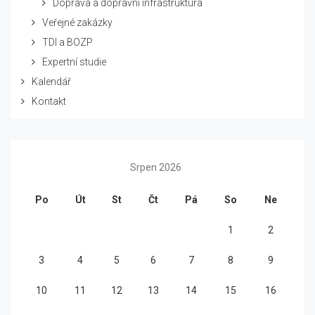
Doprava a dopravní infrastruktura
Veřejné zakázky
TDI a BOZP
Expertní studie
Kalendář
Kontakt
Srpen 2026
Po
Út
St
Čt
Pá
So
Ne
1
2
3
4
5
6
7
8
9
10
11
12
13
14
15
16