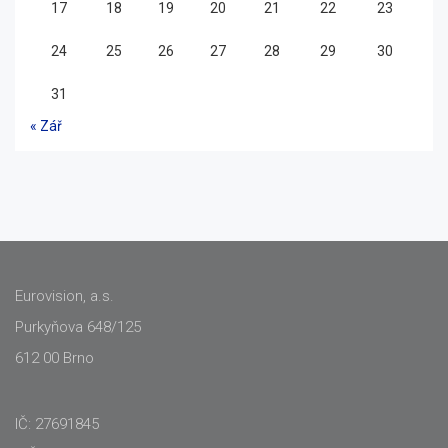
17
18
19
20
21
22
23
24
25
26
27
28
29
30
31
« Zář
Eurovision, a.s.
Purkyňova 648/125
612 00 Brno
IČ: 27691845