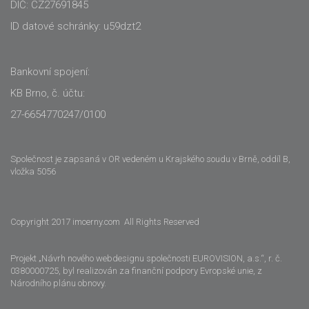
DIČ: CZ27691845
ID datové schránky: u59dzt2
Bankovní spojení:
KB Brno, č. účtu:
27-6654770247/0100
Společnost je zapsaná v OR vedeném u Krajského soudu v Brně, oddíl B,
vložka 5056
Copyright 2017 imcerny.com All Rights Reserved
Projekt „Návrh nového webdesignu společnosti EUROVISION, a.s.“, r. č.
0380000725, byl realizován za finanční podpory Evropské unie, z
Národního plánu obnovy.