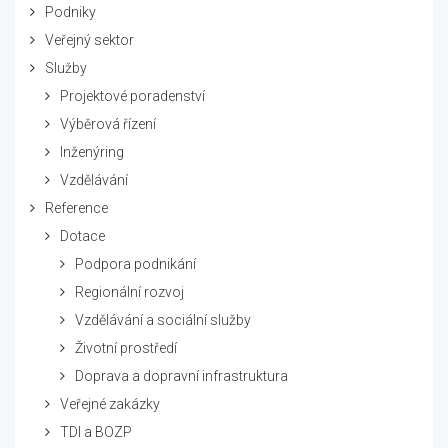
Podniky
Veřejný sektor
Služby
Projektové poradenství
Výběrová řízení
Inženýring
Vzdělávání
Reference
Dotace
Podpora podnikání
Regionální rozvoj
Vzdělávání a sociální služby
Životní prostředí
Doprava a dopravní infrastruktura
Veřejné zakázky
TDI a BOZP