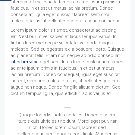
Interdum et malesuada fames ac ante ipsum primis in
faucibus. In et est ut metus lacinia pretium. Donec
consequat, ligula eget suscipit laoreet, sem orci
molestie tellus, ut pellentesque erat augue non neque.
Lorem ipsum dolor sit amet, consectetur adipiscing
elit. Vestibulum vel sapien et lacus tempus varius. In
finibus lorem vel neque vulputate, vel porta magna
molestie. Sed eu egestas ex, a posuere libero. Quisque
ac placerat felis. Etiam non neque ac odio consequat
interdum vitae
eget sem. Interdum et malesuada fames
ac ante ipsum primis in faucibus. In et est ut metus
lacinia pretium. Donec consequat, ligula eget suscipit
laoreet, sem orci molestie tellus, ut pellentesque erat
augue non neque. Donec fringilla aliquam dictum. Sed
dictum tempus ligula, quis efficitur lacus varius et.
Quisque lobortis luctus sodales. Donec placerat
turpis quis ultricies tincidunt. Morbi eget pulvinar
nibh. Donec lorem ipsum, laoreet sed
pellentesque sed, lobortis eget ligula. Maecenas