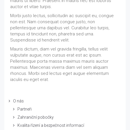
mauris ut libero. Praesent in mauris nec est lobortis
auctor et vitae turpis.
Morbi justo lectus, sollicitudin ac suscipit eu, congue
non est. Nam consequat congue justo, non
pellentesque urna dapibus vel. Curabitur leo turpis,
tempus id tincidunt non, pharetra sed urna.
Suspendisse id hendrerit velit.
Mauris dictum, diam vel gravida fringilla, tellus velit
vulputate augue, non cursus erat est ac ipsum.
Pellentesque porta massa maximus mauris auctor
maximus. Maecenas viverra diam vel sem aliquam
rhoncus. Morbi sed lectus eget augue elementum
iaculis eu eget erat.
O nás
Partneři
Zahraniční pobočky
Kvalita řízení a bezpečnost informací