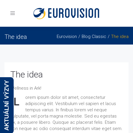
Toggle
navigation
The idea
Eurovision
Blog Classic
The idea
The idea
AKTUÁLNÍ VÝZVY
Wellness in Ark!
orem ipsum dolor sit amet, consectetur
L
adipiscing elit. Vestibulum vel sapien et lacus
tempus varius. In finibus lorem vel neque
vulputate, vel porta magna molestie. Sed eu egestas
ex, a posuere libero. Quisque ac placerat felis. Etiam
non neque ac odio consequat interdum vitae eget sem.