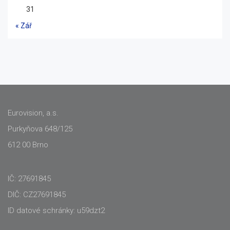
31
« Zář
Eurovision, a.s.
Purkyňova 648/125
612 00 Brno
IČ: 27691845
DIČ: CZ27691845
ID datové schránky: u59dzt2