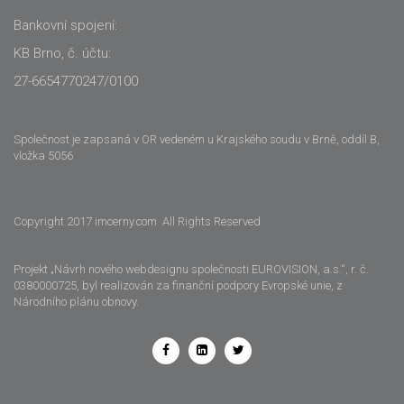
Bankovní spojení:
KB Brno, č. účtu:
27-6654770247/0100
Společnost je zapsaná v OR vedeném u Krajského soudu v Brně, oddíl B,
vložka 5056
Copyright 2017 imcerny.com All Rights Reserved
Projekt „Návrh nového webdesignu společnosti EUROVISION, a.s.“, r. č.
0380000725, byl realizován za finanční podpory Evropské unie, z
Národního plánu obnovy.