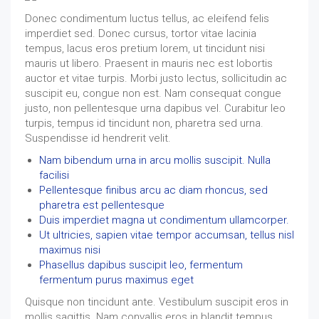
Donec condimentum luctus tellus, ac eleifend felis
imperdiet sed. Donec cursus, tortor vitae lacinia
tempus, lacus eros pretium lorem, ut tincidunt nisi
mauris ut libero. Praesent in mauris nec est lobortis
auctor et vitae turpis. Morbi justo lectus, sollicitudin ac
suscipit eu, congue non est. Nam consequat congue
justo, non pellentesque urna dapibus vel. Curabitur leo
turpis, tempus id tincidunt non, pharetra sed urna.
Suspendisse id hendrerit velit.
Nam bibendum urna in arcu mollis suscipit. Nulla
facilisi
Pellentesque finibus arcu ac diam rhoncus, sed
pharetra est pellentesque
Duis imperdiet magna ut condimentum ullamcorper.
Ut ultricies, sapien vitae tempor accumsan, tellus nisl
maximus nisi
Phasellus dapibus suscipit leo, fermentum
fermentum purus maximus eget
Quisque non tincidunt ante. Vestibulum suscipit eros in
mollis sagittis. Nam convallis eros in blandit tempus.