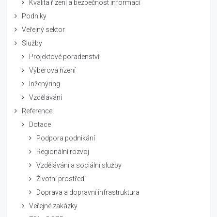
Kvalita řízení a bezpečnost informací
Podniky
Veřejný sektor
Služby
Projektové poradenství
Výběrová řízení
Inženýring
Vzdělávání
Reference
Dotace
Podpora podnikání
Regionální rozvoj
Vzdělávání a sociální služby
Životní prostředí
Doprava a dopravní infrastruktura
Veřejné zakázky