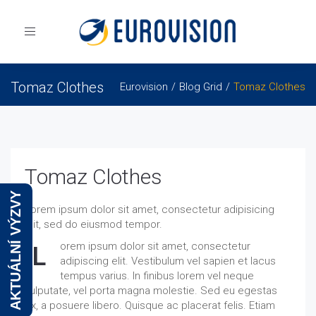
Toggle
navigation
Tomaz Clothes
Eurovision
Blog Grid
Tomaz Clothes
Tomaz Clothes
AKTUÁLNÍ VÝZVY
Lorem ipsum dolor sit amet, consectetur adipisicing
elit, sed do eiusmod tempor.
orem ipsum dolor sit amet, consectetur
L
adipiscing elit. Vestibulum vel sapien et lacus
tempus varius. In finibus lorem vel neque
vulputate, vel porta magna molestie. Sed eu egestas
ex, a posuere libero. Quisque ac placerat felis. Etiam