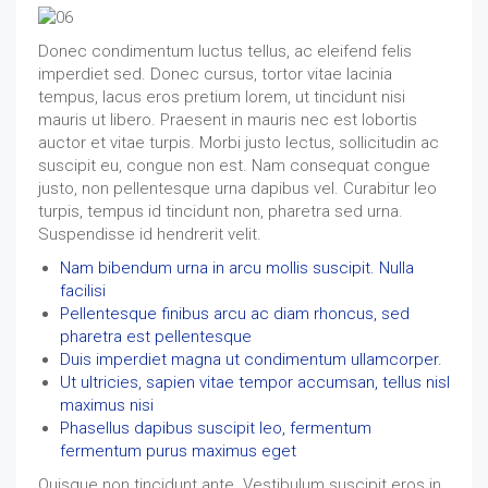
Donec condimentum luctus tellus, ac eleifend felis
imperdiet sed. Donec cursus, tortor vitae lacinia
tempus, lacus eros pretium lorem, ut tincidunt nisi
mauris ut libero. Praesent in mauris nec est lobortis
auctor et vitae turpis. Morbi justo lectus, sollicitudin ac
suscipit eu, congue non est. Nam consequat congue
justo, non pellentesque urna dapibus vel. Curabitur leo
turpis, tempus id tincidunt non, pharetra sed urna.
Suspendisse id hendrerit velit.
Nam bibendum urna in arcu mollis suscipit. Nulla
facilisi
Pellentesque finibus arcu ac diam rhoncus, sed
pharetra est pellentesque
Duis imperdiet magna ut condimentum ullamcorper.
Ut ultricies, sapien vitae tempor accumsan, tellus nisl
maximus nisi
Phasellus dapibus suscipit leo, fermentum
fermentum purus maximus eget
Quisque non tincidunt ante. Vestibulum suscipit eros in