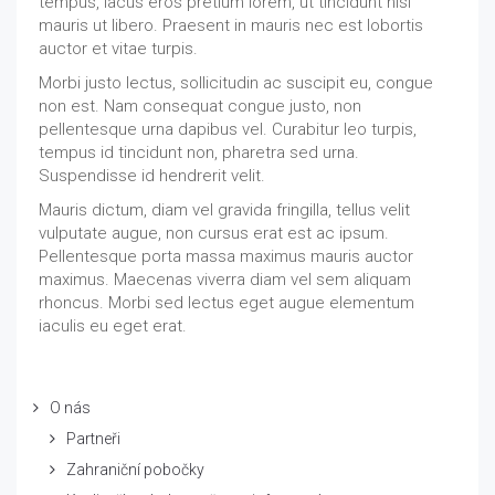
tempus, lacus eros pretium lorem, ut tincidunt nisi
mauris ut libero. Praesent in mauris nec est lobortis
auctor et vitae turpis.
Morbi justo lectus, sollicitudin ac suscipit eu, congue
non est. Nam consequat congue justo, non
pellentesque urna dapibus vel. Curabitur leo turpis,
tempus id tincidunt non, pharetra sed urna.
Suspendisse id hendrerit velit.
Mauris dictum, diam vel gravida fringilla, tellus velit
vulputate augue, non cursus erat est ac ipsum.
Pellentesque porta massa maximus mauris auctor
maximus. Maecenas viverra diam vel sem aliquam
rhoncus. Morbi sed lectus eget augue elementum
iaculis eu eget erat.
O nás
Partneři
Zahraniční pobočky