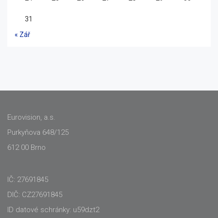
31
« Zář
Eurovision, a.s.
Purkyňova 648/125
612 00 Brno
IČ: 27691845
DIČ: CZ27691845
ID datové schránky: u59dzt2