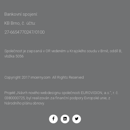
Bankovní spojení:
KB Brno, č. účtu:
27-6654770247/0100
Společnost je zapsaná v OR vedeném u Krajského soudu v Brně, oddíl B,
vložka 5056
Copyright 2017 imcerny.com All Rights Reserved
Projekt „Návrh nového webdesignu společnosti EUROVISION, a.s.“, r. č.
0380000725, byl realizován za finanční podpory Evropské unie, z
Národního plánu obnovy.