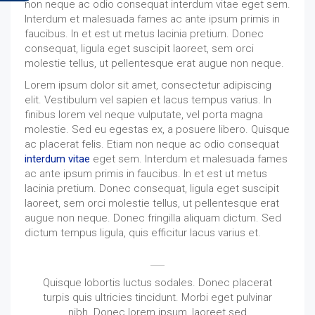
non neque ac odio consequat interdum vitae eget sem.
Interdum et malesuada fames ac ante ipsum primis in
faucibus. In et est ut metus lacinia pretium. Donec
consequat, ligula eget suscipit laoreet, sem orci
molestie tellus, ut pellentesque erat augue non neque.
Lorem ipsum dolor sit amet, consectetur adipiscing
elit. Vestibulum vel sapien et lacus tempus varius. In
finibus lorem vel neque vulputate, vel porta magna
molestie. Sed eu egestas ex, a posuere libero. Quisque
ac placerat felis. Etiam non neque ac odio consequat
interdum vitae
eget sem. Interdum et malesuada fames
ac ante ipsum primis in faucibus. In et est ut metus
lacinia pretium. Donec consequat, ligula eget suscipit
laoreet, sem orci molestie tellus, ut pellentesque erat
augue non neque. Donec fringilla aliquam dictum. Sed
dictum tempus ligula, quis efficitur lacus varius et.
Quisque lobortis luctus sodales. Donec placerat
turpis quis ultricies tincidunt. Morbi eget pulvinar
nibh. Donec lorem ipsum, laoreet sed