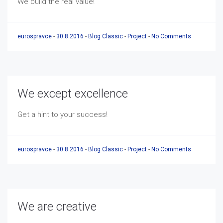
We build the real value!
eurospravce
-
30.8.2016
-
Blog Classic
-
Project
-
No Comments
We except excellence
Get a hint to your success!
eurospravce
-
30.8.2016
-
Blog Classic
-
Project
-
No Comments
We are creative