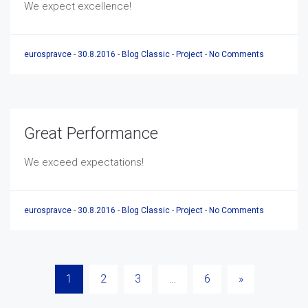
We expect excellence!
eurospravce
-
30.8.2016
-
Blog Classic
-
Project
-
No Comments
Great Performance
We exceed expectations!
eurospravce
-
30.8.2016
-
Blog Classic
-
Project
-
No Comments
Stránkování
1
2
3
…
6
»
příspěvků