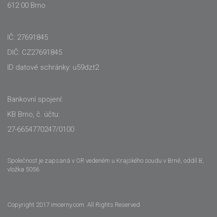
612 00 Brno
IČ: 27691845
DIČ: CZ27691845
ID datové schránky: u59dzt2
Bankovní spojení:
KB Brno, č. účtu:
27-6654770247/0100
Společnost je zapsaná v OR vedeném u Krajského soudu v Brně, oddíl B,
vložka 5056
Copyright 2017 imcerny.com All Rights Reserved