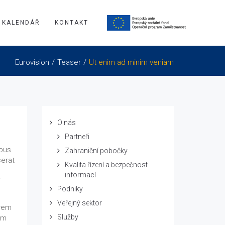
KALENDÁŘ
KONTAKT
Eurovision
Teaser
Ut enim ad minim veniam
O nás
Partneři
ibus
Zahraniční pobočky
cerat
Kvalita řízení a bezpečnost
informací
i
Podniky
Veřejný sektor
orem
Služby
am