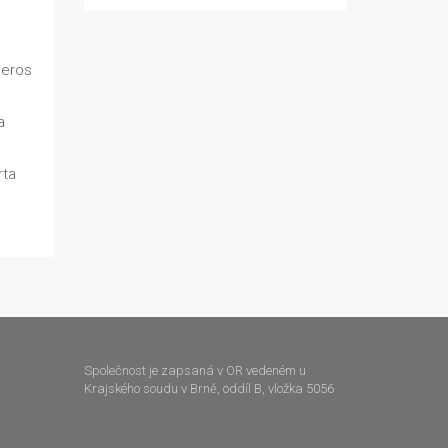
 eros
a
rta
Společnost je zapsaná v OR vedeném u
Krajského soudu v Brně, oddíl B, vložka 5056