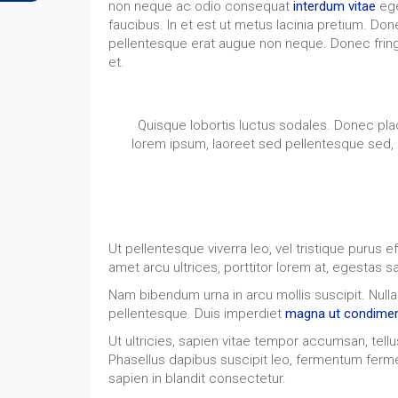
non neque ac odio consequat
interdum vitae
ege
faucibus. In et est ut metus lacinia pretium. Don
pellentesque erat augue non neque. Donec fringil
et.
Quisque lobortis luctus sodales. Donec place
lorem ipsum, laoreet sed pellentesque sed, l
Ut pellentesque viverra leo, vel tristique purus 
amet arcu ultrices, porttitor lorem at, egestas s
Nam bibendum urna in arcu mollis suscipit. Nulla
pellentesque. Duis imperdiet
magna ut condimen
Ut ultricies, sapien vitae tempor accumsan, tellu
Phasellus dapibus suscipit leo, fermentum ferm
sapien in blandit consectetur.