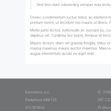
Sed tinci dunt odiosedeg semper max lectu
Donec condimentum luctus tellus, ac eleifend fel
pretium lorem, ut tincidunt nisi mauris ut libero. 
Morbi justo lectus, sollicitudin ac suscipit eu
dapibus vel. Curabitur leo turpis, tempus id tinc
Mauris dictum, diam vel gravida fringilla, tellus
massa maximus mauris auctor maximus. Maecena
augue elementum iaculis eu eget erat.
Eurovision, a.s.
IČ: 276
Purkyňova 648/125
DIČ: CZ
612 00 Brno
ID dato