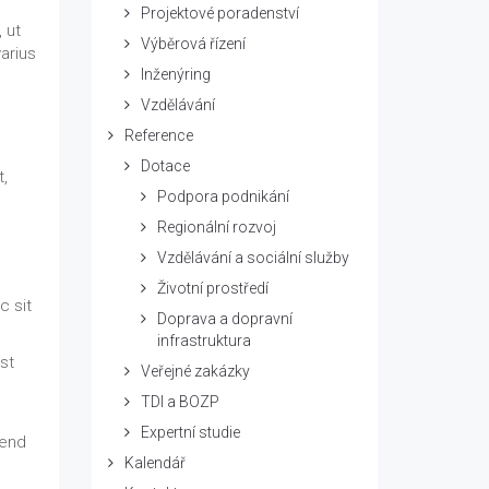
Projektové poradenství
 ut
Výběrová řízení
arius
Inženýring
Vzdělávání
Reference
c
Dotace
t,
Podpora podnikání
Regionální rozvoj
Vzdělávání a sociální služby
Životní prostředí
c sit
Doprava a dopravní
infrastruktura
st
Veřejné zakázky
TDI a BOZP
Expertní studie
fend
Kalendář