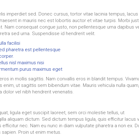
is imperdiet sed. Donec cursus, tortor vitae lacinia tempus, lacus
 Praesent in mauris nec est lobortis auctor et vitae turpis. Morbi jus
 est. Nam consequat congue justo, non pellentesque urna dapibus ve
aretra sed urna. Suspendisse id hendrerit velit.
a facilisi
sed pharetra est pellentesque
corper.
llus nisl maximus nisi
fermentum purus maximus eget
eros in mollis sagittis. Nam convallis eros in blandit tempus. Vivam
s enim, ut sagittis sem bibendum vitae. Mauris vehicula nulla quam,
a dolor vel nibh hendrerit venenatis.
at, ligula eget suscipit laoreet, sem orci molestie tellus, ut
la aliquam dictum. Sed dictum tempus ligula, quis efficitur lacus v
rus efficitur nec. Nam eu nunc in diam vulputate pharetra a non ex. 
as sapien. Proin ut enim metus.