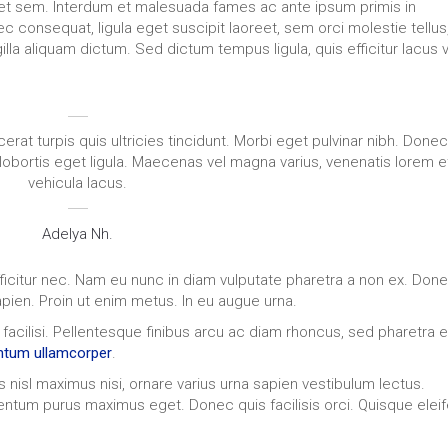
t sem. Interdum et malesuada fames ac ante ipsum primis in
ec consequat, ligula eget suscipit laoreet, sem orci molestie tellus,
la aliquam dictum. Sed dictum tempus ligula, quis efficitur lacus v
rat turpis quis ultricies tincidunt. Morbi eget pulvinar nibh. Done
obortis eget ligula. Maecenas vel magna varius, venenatis lorem e
vehicula lacus.
Adelya Nh.
efficitur nec. Nam eu nunc in diam vulputate pharetra a non ex. Done
apien. Proin ut enim metus. In eu augue urna.
 facilisi. Pellentesque finibus arcu ac diam rhoncus, sed pharetra e
tum ullamcorper
.
s nisl maximus nisi, ornare varius urna sapien vestibulum lectus.
entum purus maximus eget. Donec quis facilisis orci. Quisque elei