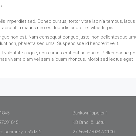
s
is imperdiet sed. Donec cursus, tortor vitae lacinia tempus, lacus
Praesent in mauris nec est lobortis auctor et vitae turpis.
, congue non est. Nam consequat congue justo, non pellentesque urn
idunt non, pharetra sed urna. Suspendisse id hendrerit velit.
 velit vulputate augue, non cursus erat est ac ipsum. Pellentesque po
s viverra diam vel sem aliquam rhoncus. Morbi sed lectus eget
91845
Bankovní spojení:
27691845
KB Brno, č. účtu:
vé schránky: u59dzt2
27-6654770247/0100