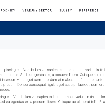
PODNIKY
VEŘEJNÝ SEKTOR
SLUŽBY
REFERENCE
ipiscing elit. Vestibulum vel sapien et lacus tempus varius. In fin
gna molestie. Sed eu egestas ex, a posuere libero. Quisque ac pla
at interdum vitae eget sem. Interdum et malesuada fames ac ante
nia pretium. Donec consequat, ligula eget suscipit laoreet, sem orc
 neque.
ng elit. Vestibulum vel sapien et lacus tempus varius. In finibus l
ed eu egestas ex, a posuere libero. Quisque ac placerat felis. Eti