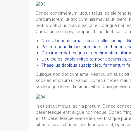
Donec condimentum luctus tellus, ac eleifend fel
pretium lorem, ut tincidunt nisi mauris ut libero.
lectus, sollicitudin ac suscipit eu, congue non
Curabitur leo turpis, tempus id tincidunt non, ph
Nam bibendum urna in arcu mollis suscipit. Null
Pellentesque finibus arcu ac diam rhoncus, 
Duis imperdiet magna ut condimentum ullam
Ut ultricies, sapien vitae tempor accumsan, te
Phasellus dapibus suscipit leo, fermentum 
Quisque non tincidunt ante. Vestibulum suscipit 
sodales et ipsum ut varius. Donec ultrices mauri
scelerisque lorem tincidunt vitae. Quisque viverr
In et est ut metus lacinia pretium. Donec consequ
pellentesque erat augue non neque. Donec fringil
et. Ut pellentesque viverra leo, vel tristique pu
sit amet arcu ultrices, porttitor lorem at, egest