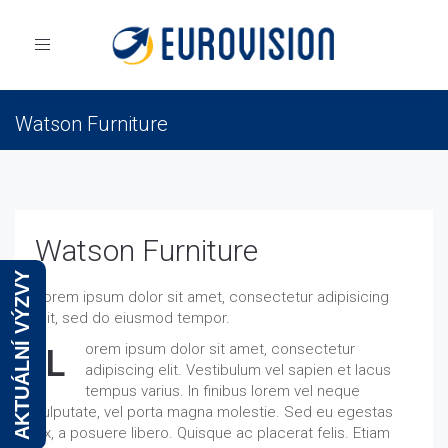
Toggle
navigation
Watson Furniture
Eurovision
Teaser two columns
Watson Furniture
Watson Furniture
AKTUÁLNÍ VÝZVY
Lorem ipsum dolor sit amet, consectetur adipisicing
elit, sed do eiusmod tempor.
orem ipsum dolor sit amet, consectetur
L
adipiscing elit. Vestibulum vel sapien et lacus
tempus varius. In finibus lorem vel neque
vulputate, vel porta magna molestie. Sed eu egestas
ex, a posuere libero. Quisque ac placerat felis. Etiam