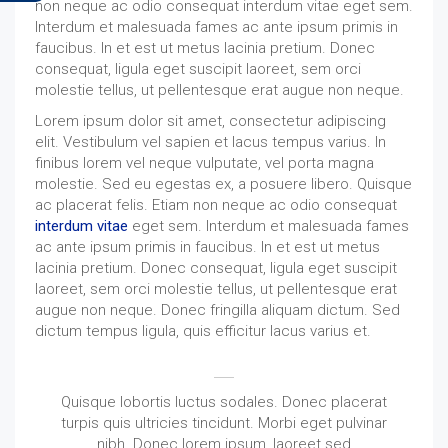
non neque ac odio consequat interdum vitae eget sem.
Interdum et malesuada fames ac ante ipsum primis in
faucibus. In et est ut metus lacinia pretium. Donec
consequat, ligula eget suscipit laoreet, sem orci
molestie tellus, ut pellentesque erat augue non neque.
Lorem ipsum dolor sit amet, consectetur adipiscing
elit. Vestibulum vel sapien et lacus tempus varius. In
finibus lorem vel neque vulputate, vel porta magna
molestie. Sed eu egestas ex, a posuere libero. Quisque
ac placerat felis. Etiam non neque ac odio consequat
interdum vitae
eget sem. Interdum et malesuada fames
ac ante ipsum primis in faucibus. In et est ut metus
lacinia pretium. Donec consequat, ligula eget suscipit
laoreet, sem orci molestie tellus, ut pellentesque erat
augue non neque. Donec fringilla aliquam dictum. Sed
dictum tempus ligula, quis efficitur lacus varius et.
Quisque lobortis luctus sodales. Donec placerat
turpis quis ultricies tincidunt. Morbi eget pulvinar
nibh. Donec lorem ipsum, laoreet sed