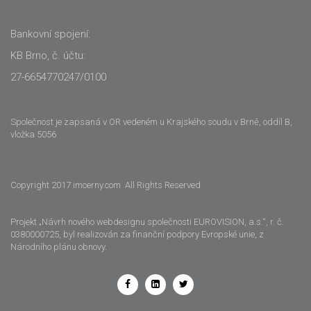
Bankovní spojení:
KB Brno, č. účtu:
27-6654770247/0100
Společnost je zapsaná v OR vedeném u Krajského soudu v Brně, oddíl B,
vložka 5056
Copyright 2017 imcerny.com All Rights Reserved
Projekt „Návrh nového webdesignu společnosti EUROVISION, a.s.“, r. č.
0380000725, byl realizován za finanční podpory Evropské unie, z
Národního plánu obnovy.