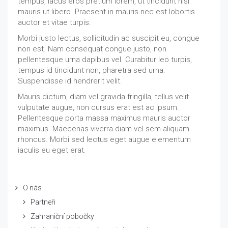
tempus, lacus eros pretium lorem, ut tincidunt nisi
mauris ut libero. Praesent in mauris nec est lobortis
auctor et vitae turpis.
Morbi justo lectus, sollicitudin ac suscipit eu, congue
non est. Nam consequat congue justo, non
pellentesque urna dapibus vel. Curabitur leo turpis,
tempus id tincidunt non, pharetra sed urna.
Suspendisse id hendrerit velit.
Mauris dictum, diam vel gravida fringilla, tellus velit
vulputate augue, non cursus erat est ac ipsum.
Pellentesque porta massa maximus mauris auctor
maximus. Maecenas viverra diam vel sem aliquam
rhoncus. Morbi sed lectus eget augue elementum
iaculis eu eget erat.
O nás
Partneři
Zahraniční pobočky