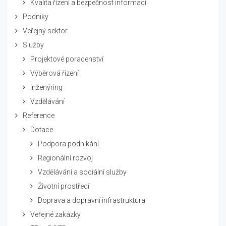
Kvalita řízení a bezpečnost informací
Podniky
Veřejný sektor
Služby
Projektové poradenství
Výběrová řízení
Inženýring
Vzdělávání
Reference
Dotace
Podpora podnikání
Regionální rozvoj
Vzdělávání a sociální služby
Životní prostředí
Doprava a dopravní infrastruktura
Veřejné zakázky