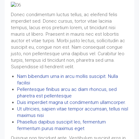
Donec condimentum luctus tellus, ac eleifend felis
imperdiet sed. Donec cursus, tortor vitae lacinia
tempus, lacus eros pretium lorem, ut tincidunt nisi
mauris ut libero. Praesent in mauris nec est lobortis
auctor et vitae turpis. Morbi justo lectus, sollicitudin ac
suscipit eu, congue non est. Nam consequat congue
justo, non pellentesque urna dapibus vel. Curabitur leo
turpis, tempus id tincidunt non, pharetra sed urna.
Suspendisse id hendrerit velit.
Nam bibendum urna in arcu mollis suscipit. Nulla
facilisi
Pellentesque finibus arcu ac diam rhoncus, sed
pharetra est pellentesque
Duis imperdiet magna ut condimentum ullamcorper.
Ut ultricies, sapien vitae tempor accumsan, tellus nisl
maximus nisi
Phasellus dapibus suscipit leo, fermentum
fermentum purus maximus eget
Quisque non tincidunt ante. Vestibulum suscipit eros in