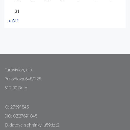
31
« Zář
Eurovision, a.s.
Purkyňova 648/125
612 00 Brno
IČ: 27691845
DIČ: CZ27691845
ID datové schránky: u59dzt2