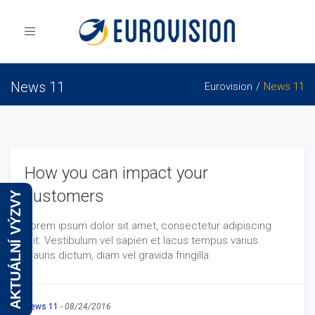
Toggle
navigation
News 11
Eurovision
News 11
How you can impact your
customers
AKTUÁLNÍ VÝZVY
Lorem ipsum dolor sit amet, consectetur adipiscing
elit. Vestibulum vel sapien et lacus tempus varius.
Mauris dictum, diam vel gravida fringilla.
News 11
-
08/24/2016