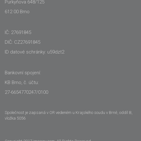
Purkyňova 648/125
612 00 Brno
IČ: 27691845
DIČ: CZ27691845
ID datové schránky: u59dzt2
Bankovní spojení:
KB Brno, č. účtu:
27-6654770247/0100
Společnost je zapsaná v OR vedeném u Krajského soudu v Brně, oddíl B,
vložka 5056