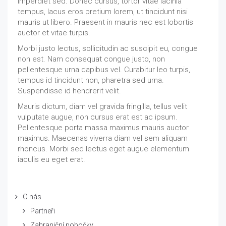
imperdiet sed. Donec cursus, tortor vitae lacinia
tempus, lacus eros pretium lorem, ut tincidunt nisi
mauris ut libero. Praesent in mauris nec est lobortis
auctor et vitae turpis.
Morbi justo lectus, sollicitudin ac suscipit eu, congue
non est. Nam consequat congue justo, non
pellentesque urna dapibus vel. Curabitur leo turpis,
tempus id tincidunt non, pharetra sed urna.
Suspendisse id hendrerit velit.
Mauris dictum, diam vel gravida fringilla, tellus velit
vulputate augue, non cursus erat est ac ipsum.
Pellentesque porta massa maximus mauris auctor
maximus. Maecenas viverra diam vel sem aliquam
rhoncus. Morbi sed lectus eget augue elementum
iaculis eu eget erat.
O nás
Partneři
Zahraniční pobočky