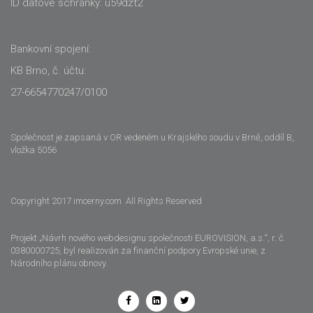
ID datové schránky: u59dzt2
Bankovní spojení:
KB Brno, č. účtu:
27-6654770247/0100
Společnost je zapsaná v OR vedeném u Krajského soudu v Brně, oddíl B,
vložka 5056
Copyright 2017 imcerny.com All Rights Reserved
Projekt „Návrh nového webdesignu společnosti EUROVISION, a.s.“, r. č.
0380000725, byl realizován za finanční podpory Evropské unie, z
Národního plánu obnovy.