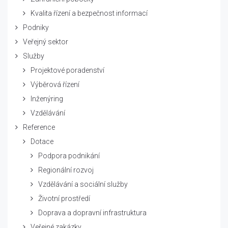
Kvalita řízení a bezpečnost informací
Podniky
Veřejný sektor
Služby
Projektové poradenství
Výběrová řízení
Inženýring
Vzdělávání
Reference
Dotace
Podpora podnikání
Regionální rozvoj
Vzdělávání a sociální služby
Životní prostředí
Doprava a dopravní infrastruktura
Veřejné zakázky