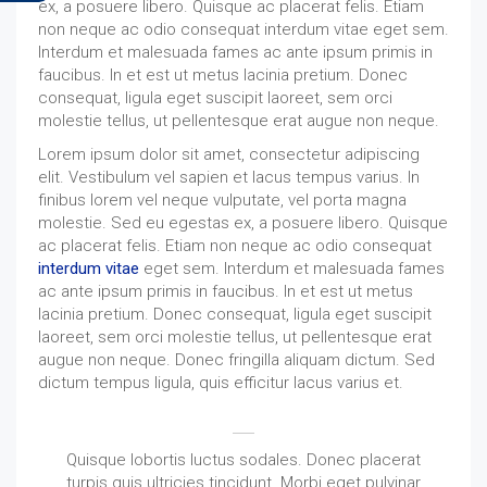
ex, a posuere libero. Quisque ac placerat felis. Etiam
non neque ac odio consequat interdum vitae eget sem.
Interdum et malesuada fames ac ante ipsum primis in
faucibus. In et est ut metus lacinia pretium. Donec
consequat, ligula eget suscipit laoreet, sem orci
molestie tellus, ut pellentesque erat augue non neque.
Lorem ipsum dolor sit amet, consectetur adipiscing
elit. Vestibulum vel sapien et lacus tempus varius. In
finibus lorem vel neque vulputate, vel porta magna
molestie. Sed eu egestas ex, a posuere libero. Quisque
ac placerat felis. Etiam non neque ac odio consequat
interdum vitae
eget sem. Interdum et malesuada fames
ac ante ipsum primis in faucibus. In et est ut metus
lacinia pretium. Donec consequat, ligula eget suscipit
laoreet, sem orci molestie tellus, ut pellentesque erat
augue non neque. Donec fringilla aliquam dictum. Sed
dictum tempus ligula, quis efficitur lacus varius et.
Quisque lobortis luctus sodales. Donec placerat
turpis quis ultricies tincidunt. Morbi eget pulvinar