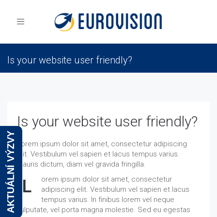
Toggle
navigation
Is your website user friendly?
Eurovision
News 11
Is your website user friendly?
Is your website user friendly?
AKTUÁLNÍ VÝZVY
Lorem ipsum dolor sit amet, consectetur adipiscing
elit. Vestibulum vel sapien et lacus tempus varius.
Mauris dictum, diam vel gravida fringilla.
orem ipsum dolor sit amet, consectetur
L
adipiscing elit. Vestibulum vel sapien et lacus
tempus varius. In finibus lorem vel neque
vulputate, vel porta magna molestie. Sed eu egestas