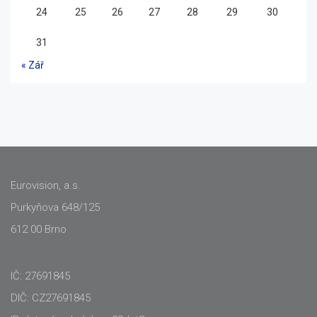
24
25
26
27
28
29
30
31
« Zář
Eurovision, a.s.
Purkyňova 648/125
612 00 Brno
IČ: 27691845
DIČ: CZ27691845