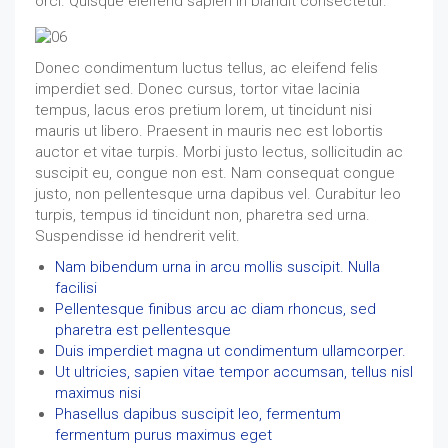
orci. Quisque eleifend sapien in blandit consectetur.
Donec condimentum luctus tellus, ac eleifend felis
imperdiet sed. Donec cursus, tortor vitae lacinia
tempus, lacus eros pretium lorem, ut tincidunt nisi
mauris ut libero. Praesent in mauris nec est lobortis
auctor et vitae turpis. Morbi justo lectus, sollicitudin ac
suscipit eu, congue non est. Nam consequat congue
justo, non pellentesque urna dapibus vel. Curabitur leo
turpis, tempus id tincidunt non, pharetra sed urna.
Suspendisse id hendrerit velit.
Nam bibendum urna in arcu mollis suscipit. Nulla
facilisi
Pellentesque finibus arcu ac diam rhoncus, sed
pharetra est pellentesque
Duis imperdiet magna ut condimentum ullamcorper.
Ut ultricies, sapien vitae tempor accumsan, tellus nisl
maximus nisi
Phasellus dapibus suscipit leo, fermentum
fermentum purus maximus eget