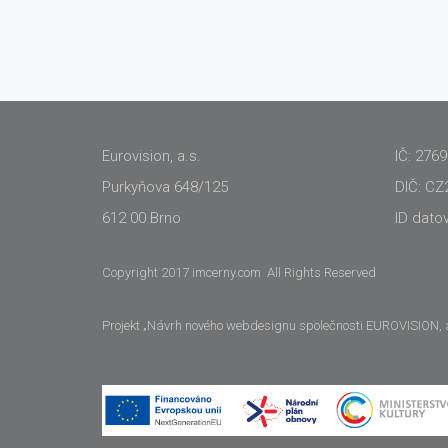
Eurovision, a.s.
IČ: 276
Purkyňova 648/125
DIČ: CZ
612 00 Brno
ID dato
Copyright 2017 imcerny.com All Rights Reserved
Projekt „Návrh nového webdesignu společnosti EUROVISION, a.s