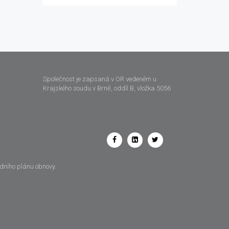
Společnost je zapsaná v OR vedeném u
Krajského soudu v Brně, oddíl B, vložka 5056
odního plánu obnovy.