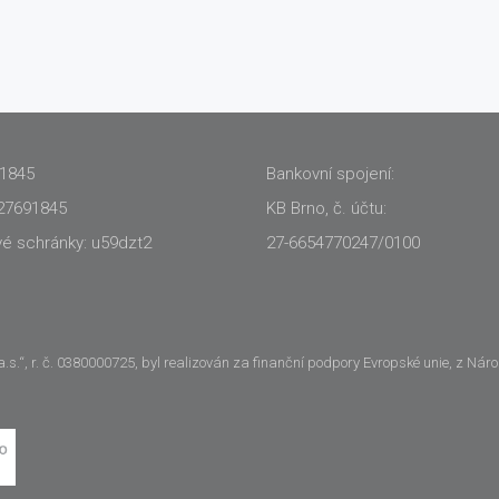
91845
Bankovní spojení:
27691845
KB Brno, č. účtu:
vé schránky: u59dzt2
27-6654770247/0100
.“, r. č. 0380000725, byl realizován za finanční podpory Evropské unie, z Nár