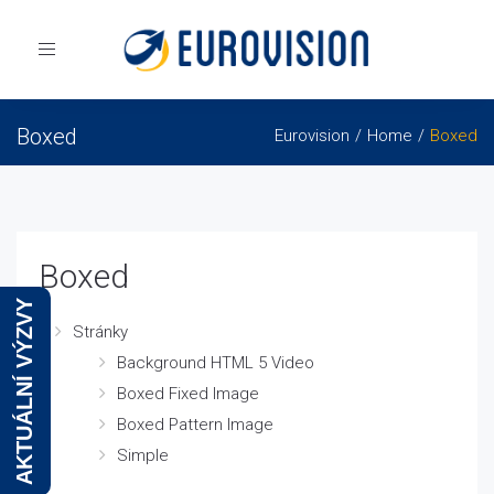
Toggle
navigation
Boxed
Eurovision
Home
Boxed
Boxed
AKTUÁLNÍ VÝZVY
Stránky
Background HTML 5 Video
Boxed Fixed Image
Boxed Pattern Image
Simple