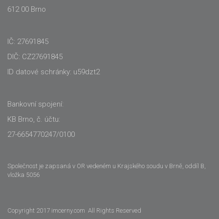
612 00 Brno
IČ: 27691845
DIČ: CZ27691845
ID datové schránky: u59dzt2
Bankovní spojení:
KB Brno, č. účtu:
27-6654770247/0100
Společnost je zapsaná v OR vedeném u Krajského soudu v Brně, oddíl B,
vložka 5056
Copyright 2017 imcerny.com All Rights Reserved