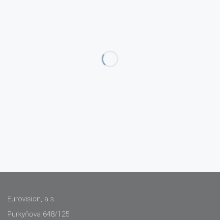
Eurovision, a.s.
Purkyňova 648/125