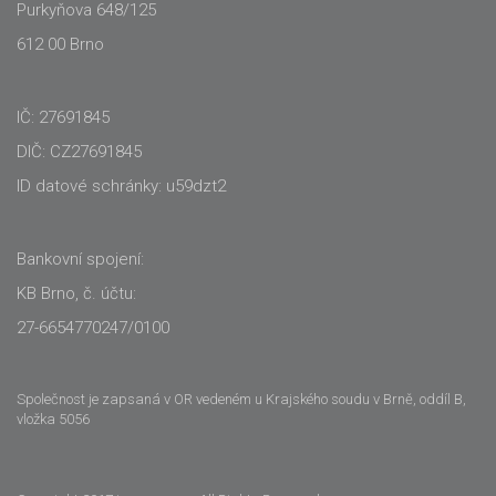
Purkyňova 648/125
612 00 Brno
IČ: 27691845
DIČ: CZ27691845
ID datové schránky: u59dzt2
Bankovní spojení:
KB Brno, č. účtu:
27-6654770247/0100
Společnost je zapsaná v OR vedeném u Krajského soudu v Brně, oddíl B,
vložka 5056