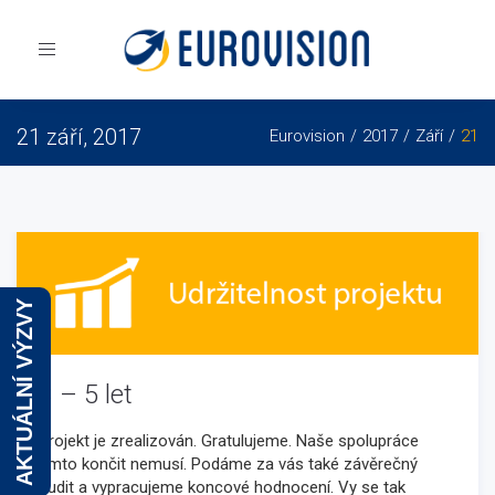
Toggle
navigation
21 září, 2017
Eurovision
2017
Září
21
AKTUÁLNÍ VÝZVY
3 – 5 let
Projekt je zrealizován. Gratulujeme. Naše spolupráce
tímto končit nemusí. Podáme za vás také závěrečný
audit a vypracujeme koncové hodnocení. Vy se tak