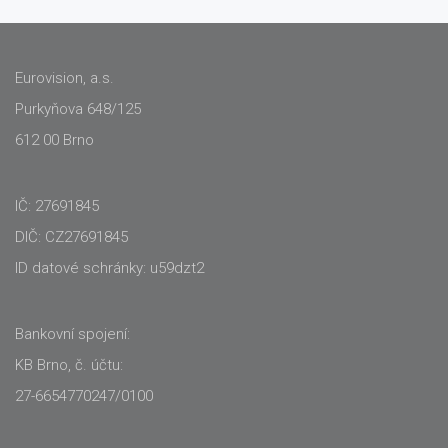
Eurovision, a.s.
Purkyňova 648/125
612 00 Brno
IČ: 27691845
DIČ: CZ27691845
ID datové schránky: u59dzt2
Bankovní spojení:
KB Brno, č. účtu:
27-6654770247/0100