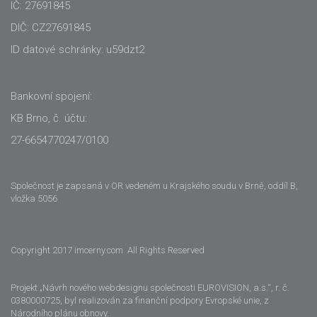
IČ: 27691845
DIČ: CZ27691845
ID datové schránky: u59dzt2
Bankovní spojení:
KB Brno, č. účtu:
27-6654770247/0100
Společnost je zapsaná v OR vedeném u Krajského soudu v Brně, oddíl B,
vložka 5056
Copyright 2017 imcerny.com All Rights Reserved
Projekt „Návrh nového webdesignu společnosti EUROVISION, a.s.“, r. č.
0380000725, byl realizován za finanční podpory Evropské unie, z
Národního plánu obnovy.