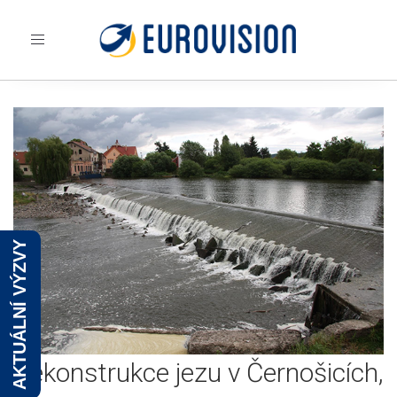
Toggle
navigation
AKTUÁLNÍ VÝZVY
Rekonstrukce jezu v Černošicích,