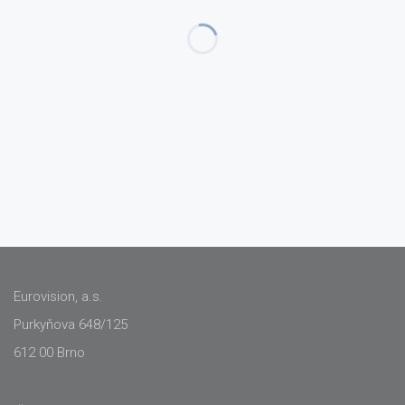
Eurovision, a.s.
Purkyňova 648/125
612 00 Brno