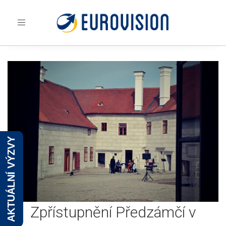
Toggle
navigation
AKTUÁLNÍ VÝZVY
Zpřístupnění Předzámčí v