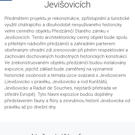
Jevišovicích
Předmětem projektu je rekonstrukce, zpřístupnění a turistické
využití chátrajícího a dlouhodobě nevyužívaného historicky
velmi cenného objektu Předzámčí Starého zámku v
Jevišovicích. Tento architektonicky cenný objekt bude spolu
s přilehlým nádvořím předzámčí a zahradním parterem
obehnaným ohradní zdí zrenovován při plném respektování a
zachování dochovaných hodnotných historických konstrukcí.
Ve zrekonstruovaném objektu předzámčí budou instalovány
expozice, jejichž základ bude zaměřený na významné
historické osobnosti a témata úzce svázaná s Jevišovicemi
(Jevišovicko v pravěku, Jevišovicko a rod Kunštátů,
Jevišovicko a Raduit de Souches, nejstarší přehrada ve
střední Evropě). Tyto hlavní expozice budou doplněny
představením fauny a flóry a zevrubnou historií Jevišovicka od
pravěku až po dnešní dny.