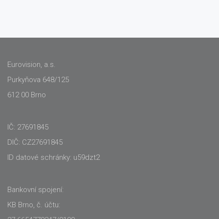
Eurovision, a.s.
Purkyňova 648/125
612 00 Brno
IČ: 27691845
DIČ: CZ27691845
ID datové schránky: u59dzt2
Bankovní spojení:
KB Brno, č. účtu: