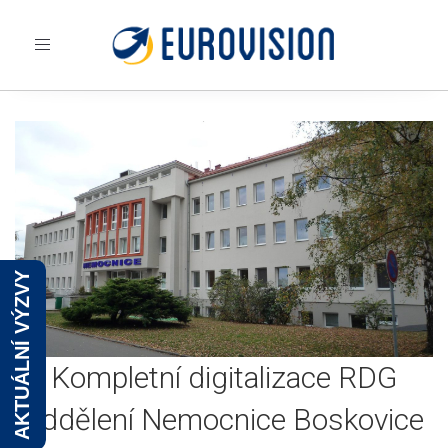
Toggle
navigation
AKTUÁLNÍ VÝZVY
Kompletní digitalizace RDG
oddělení Nemocnice Boskovice