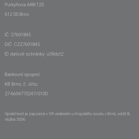
Purkyňova 648/125
612 00 Brno
IČ: 27691845
DIČ: CZ27691845
ID datové schránky: u59dzt2
Bankovní spojení:
KB Brno, č. účtu:
27-6654770247/0100
Společnost je zapsaná v OR vedeném u Krajského soudu v Brně, oddíl B,
vložka 5056