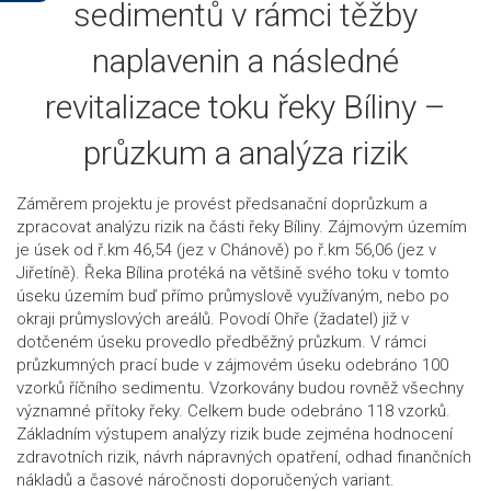
sedimentů v rámci těžby
naplavenin a následné
revitalizace toku řeky Bíliny –
průzkum a analýza rizik
Záměrem projektu je provést předsanační doprůzkum a
zpracovat analýzu rizik na části řeky Bíliny. Zájmovým územím
je úsek od ř.km 46,54 (jez v Chánově) po ř.km 56,06 (jez v
Jiřetíně). Řeka Bílina protéká na většině svého toku v tomto
úseku územím buď přímo průmyslově využívaným, nebo po
okraji průmyslových areálů. Povodí Ohře (žadatel) již v
dotčeném úseku provedlo předběžný průzkum. V rámci
průzkumných prací bude v zájmovém úseku odebráno 100
vzorků říčního sedimentu. Vzorkovány budou rovněž všechny
významné přítoky řeky. Celkem bude odebráno 118 vzorků.
Základním výstupem analýzy rizik bude zejména hodnocení
zdravotních rizik, návrh nápravných opatření, odhad finančních
nákladů a časové náročnosti doporučených variant.