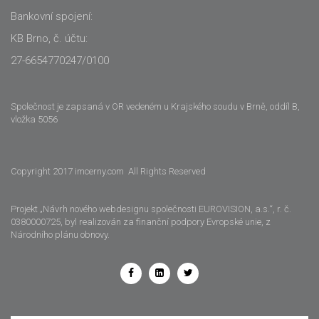
Bankovní spojení:
KB Brno, č. účtu:
27-6654770247/0100
Společnost je zapsaná v OR vedeném u Krajského soudu v Brně, oddíl B,
vložka 5056
Copyright 2017 imcerny.com All Rights Reserved
Projekt „Návrh nového webdesignu společnosti EUROVISION, a.s.“, r. č.
0380000725, byl realizován za finanční podpory Evropské unie, z
Národního plánu obnovy.