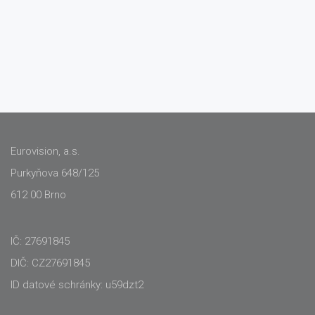
Eurovision, a.s.
Purkyňova 648/125
612 00 Brno
IČ: 27691845
DIČ: CZ27691845
ID datové schránky: u59dzt2