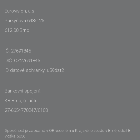
Eurovision, a.s.
Purkyňova 648/125
612 00 Brno
IČ: 27691845
DIČ: CZ27691845
ID datové schránky: u59dzt2
Bankovní spojení:
KB Brno, č. účtu:
27-6654770247/0100
Společnost je zapsaná v OR vedeném u Krajského soudu v Brně, oddíl B,
vložka 5056