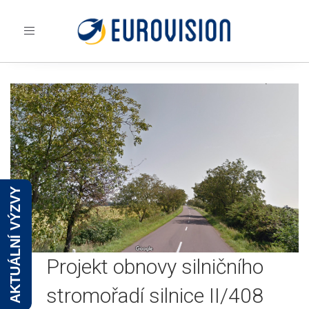
Toggle
navigation
AKTUÁLNÍ VÝZVY
Projekt obnovy silničního
stromořadí silnice II/408