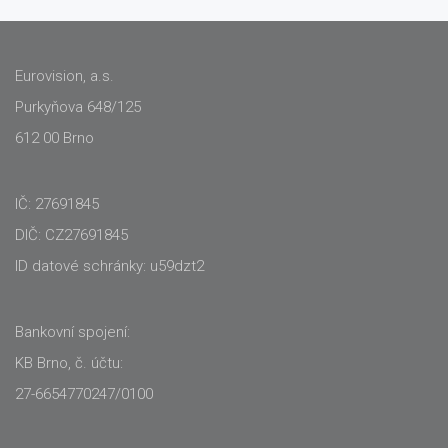
Eurovision, a.s.
Purkyňova 648/125
612 00 Brno
IČ: 27691845
DIČ: CZ27691845
ID datové schránky: u59dzt2
Bankovní spojení:
KB Brno, č. účtu:
27-6654770247/0100