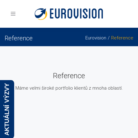
Toggle
navigation
Reference
Eurovision
Reference
Reference
AKTUÁLNÍ VÝZVY
Máme velmi široké portfolio klientů z mnoha oblastí.