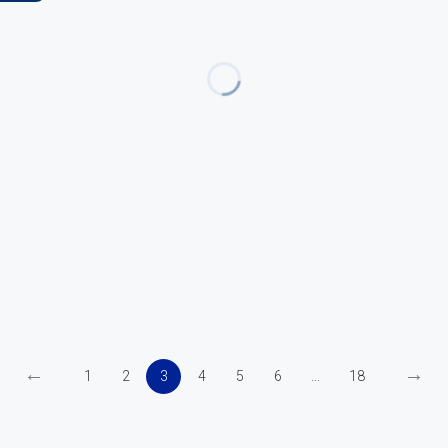
←
→
1
2
3
4
5
6
...
18