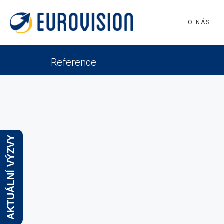
O NÁS
Reference
AKTUÁLNÍ VÝZVY