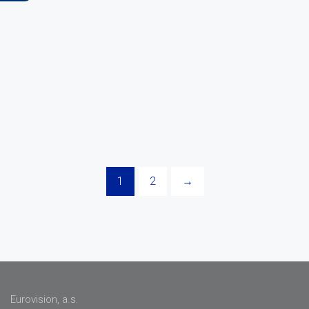
1
2
→
Eurovision, a.s.