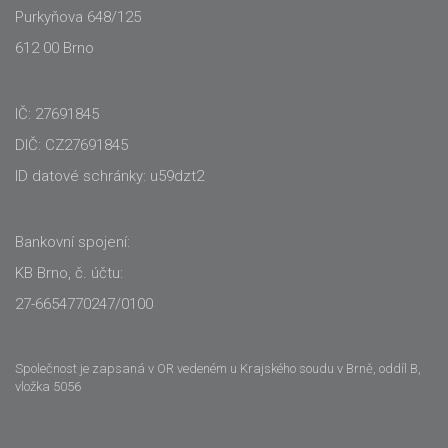
Purkyňova 648/125
612 00 Brno
IČ: 27691845
DIČ: CZ27691845
ID datové schránky: u59dzt2
Bankovní spojení:
KB Brno, č. účtu:
27-6654770247/0100
Společnost je zapsaná v OR vedeném u Krajského soudu v Brně, oddíl B,
vložka 5056