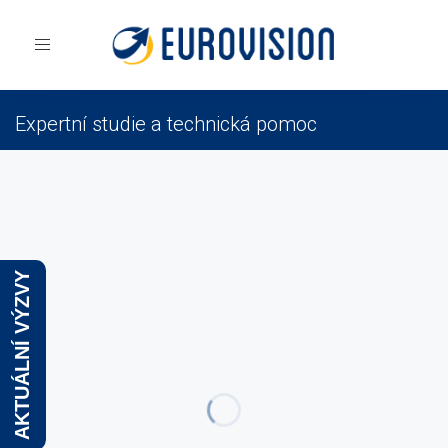
Toggle
navigation
Expertní studie a technická pomoc
Eurovision
Expertní studie a technická pomoc
AKTUÁLNÍ VÝZVY