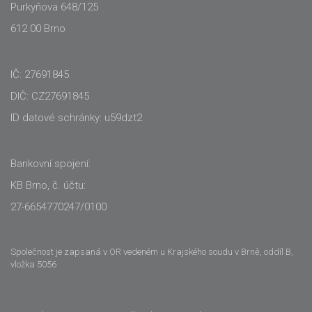
Purkyňova 648/125
612 00 Brno
IČ: 27691845
DIČ: CZ27691845
ID datové schránky: u59dzt2
Bankovní spojení:
KB Brno, č. účtu:
27-6654770247/0100
Společnost je zapsaná v OR vedeném u Krajského soudu v Brně, oddíl B,
vložka 5056