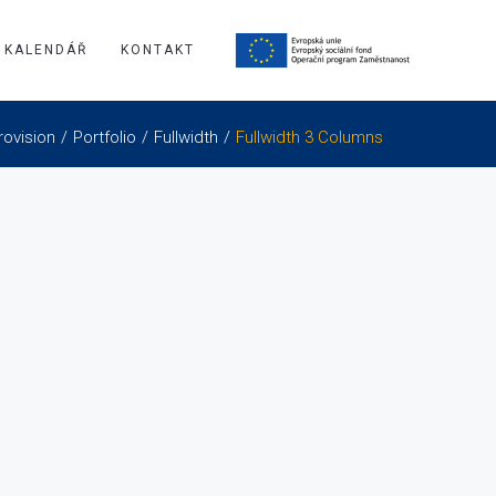
KALENDÁŘ
KONTAKT
rovision
Portfolio
Fullwidth
Fullwidth 3 Columns