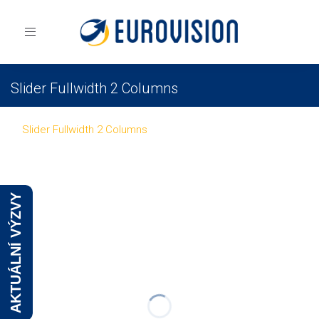
Toggle
navigation
Slider Fullwidth 2 Columns
Eurovision
Portfolio
Slider Fullwidth
Slider Fullwidth 2 Columns
AKTUÁLNÍ VÝZVY