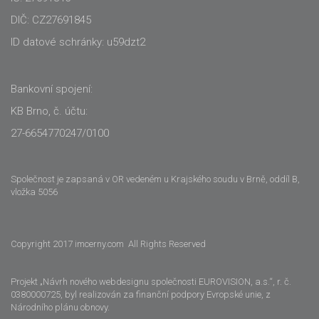
DIČ: CZ27691845
ID datové schránky: u59dzt2
Bankovní spojení:
KB Brno, č. účtu:
27-6654770247/0100
Společnost je zapsaná v OR vedeném u Krajského soudu v Brně, oddíl B,
vložka 5056
Copyright 2017 imcerny.com All Rights Reserved
Projekt „Návrh nového webdesignu společnosti EUROVISION, a.s.“, r. č.
0380000725, byl realizován za finanční podpory Evropské unie, z
Národního plánu obnovy.