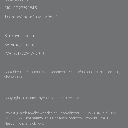
DIČ: CZ27691845
ID datové schránky: u59dzt2
Bankovní spojení:
KB Brno, č. účtu:
27-6654770247/0100
Společnost je zapsaná v OR vedeném u Krajského soudu v Brně, oddíl B,
vložka 5056
Copyright 2017 imcerny.com All Rights Reserved
Projekt „Návrh nového webdesignu společnosti EUROVISION, a.s.“, r. č.
0380000725, byl realizován za finanční podpory Evropské unie, z
Národního plánu obnovy.