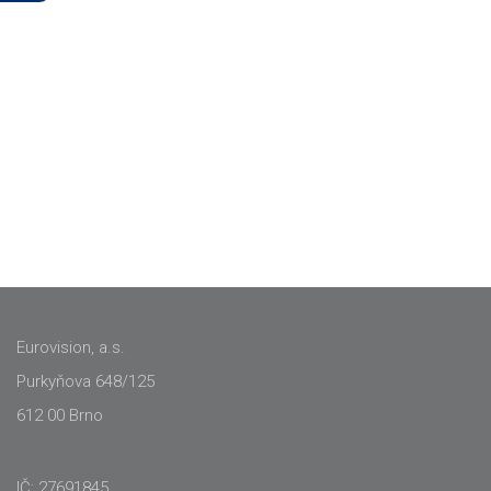
Eurovision, a.s.
Purkyňova 648/125
612 00 Brno
IČ: 27691845