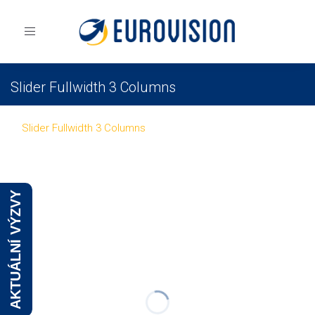
Toggle
navigation
Slider Fullwidth 3 Columns
Eurovision
Portfolio
Slider Fullwidth
Slider Fullwidth 3 Columns
AKTUÁLNÍ VÝZVY