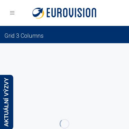
Toggle
navigation
Grid 3 Columns
Eurovision
Portfolio
Grid
Grid 3 Columns
AKTUÁLNÍ VÝZVY