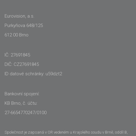
Eurovision, a.s.
Purkyňova 648/125
612 00 Brno
IČ: 27691845
DIČ: CZ27691845
ID datové schránky: u59dzt2
Bankovní spojení:
KB Brno, č. účtu:
27-6654770247/0100
Společnost je zapsaná v OR vedeném u Krajského soudu v Brně, oddíl B,